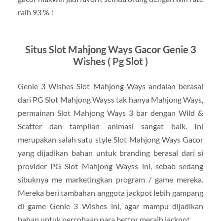
raih 93 % !
Situs Slot Mahjong Ways Gacor Genie 3
Wishes ( Pg Slot )
Genie 3 Wishes Slot Mahjong Ways andalan berasal
dari PG Slot Mahjong Wayss tak hanya Mahjong Ways,
permainan Slot Mahjong Ways 3 bar dengan Wild &
Scatter dan tampilan animasi sangat baik. Ini
merupakan salah satu style Slot Mahjong Ways Gacor
yang dijadikan bahan untuk branding berasal dari si
provider PG Slot Mahjong Wayss ini, sebab sedang
sibuknya me marketingkan program / game mereka.
Mereka beri tambahan anggota jackpot lebih gampang
di game Genie 3 Wishes ini, agar mampu dijadikan
bahan untuk percobaan para bettor meraih jackpot.