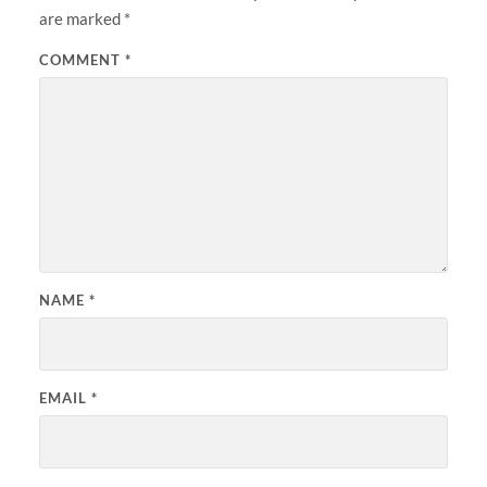
are marked
*
COMMENT
*
NAME
*
EMAIL
*