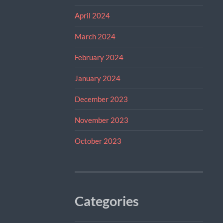
April 2024
March 2024
February 2024
January 2024
December 2023
November 2023
October 2023
Categories