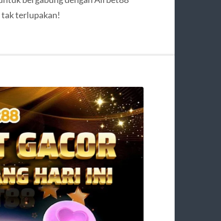
 tak terlupakan!