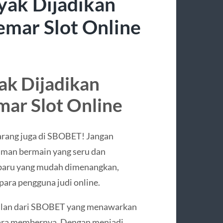
ak Dijadikan
emar Slot Online
k Dijadikan
ar Slot Online
rang juga di SBOBET! Jangan
man bermain yang seru dan
baru yang mudah dimenangkan,
ara pengguna judi online.
gulan dari SBOBET yang menawarkan
para membernya. Dengan menjadi