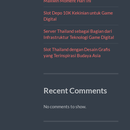
Maxwin Moment Hari Ini
Slot Depo 10K Kekinian untuk Game
Digital
Server Thailand sebagai Bagian dari
Infrastruktur Teknologi Game Digital
Slot Thailand dengan Desain Grafis
yang Terinspirasi Budaya Asia
Recent Comments
No comments to show.