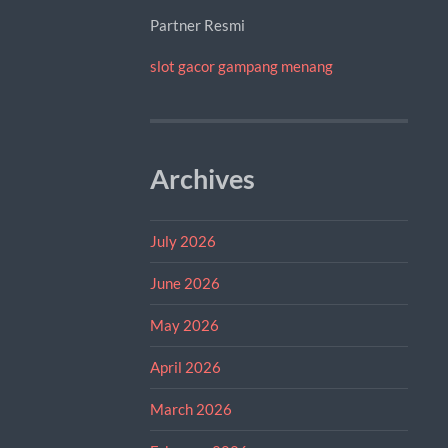
Partner Resmi
slot gacor gampang menang
Archives
July 2026
June 2026
May 2026
April 2026
March 2026