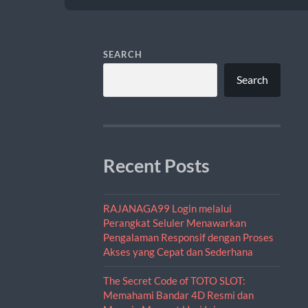
SEARCH
Search
Recent Posts
RAJANAGA99 Login melalui
Perangkat Seluler Menawarkan
Pengalaman Responsif dengan Proses
Akses yang Cepat dan Sederhana
The Secret Code of TOTO SLOT:
Memahami Bandar 4D Resmi dan