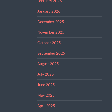
February 2026
January 2026
December 2025
November 2025
October 2025
September 2025
August 2025
July 2025
June 2025
May 2025
April 2025