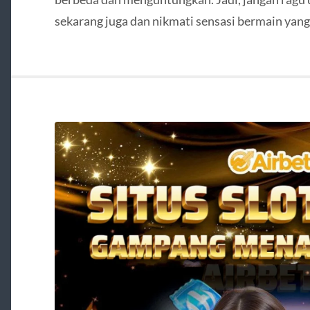
sekarang juga dan nikmati sensasi bermain yang