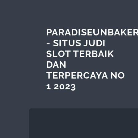
PARADISEUNBAKE
- SITUS JUDI
SLOT TERBAIK
DAN
TERPERCAYA NO
1 2023