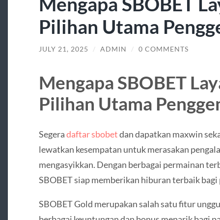
Mengapa SBOBET Lay
Pilihan Utama Pengg
JULY 21, 2025
/
ADMIN
/
0 COMMENTS
Mengapa SBOBET Laya
Pilihan Utama Penggem
Segera
daftar sbobet
dan dapatkan maxwin seka
lewatkan kesempatan untuk merasakan pengala
mengasyikkan. Dengan berbagai permainan ter
SBOBET siap memberikan hiburan terbaik bagi p
SBOBET Gold merupakan salah satu fitur ung
berbagai keuntungan dan bonus menarik bagi 