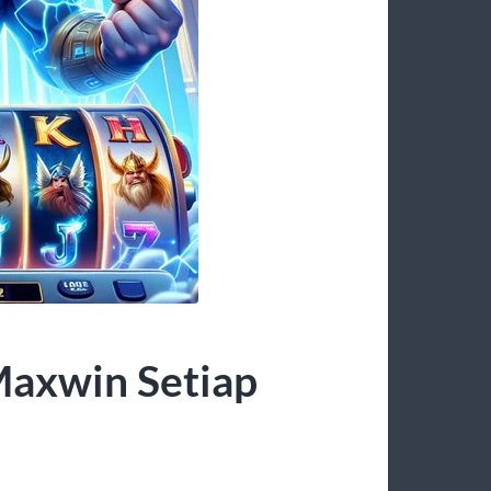
axwin Setiap