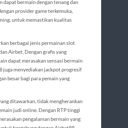
ain dapat bermain dengan tenang dan
 dengan provider game terkemuka,
ming, untuk memastikan kualitas
rkan berbagai jenis permainan slot
 dan Airbet. Dengan grafis yang
main dapat merasakan sensasi bermain
88 juga menyediakan jackpot progresif
an besar bagi para pemain yang
 yang ditawarkan, tidak mengherankan
emain judi online. Dengan RTP tinggi
 merasakan pengalaman bermain yang
 untuk bergabung dengan Airbet88