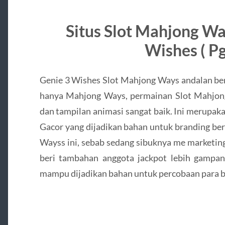
Situs Slot Mahjong Wa
Wishes ( Pg
Genie 3 Wishes Slot Mahjong Ways andalan ber
hanya Mahjong Ways, permainan Slot Mahjon
dan tampilan animasi sangat baik. Ini merupak
Gacor yang dijadikan bahan untuk branding ber
Wayss ini, sebab sedang sibuknya me marketi
beri tambahan anggota jackpot lebih gampan
mampu dijadikan bahan untuk percobaan para be