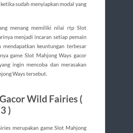
 ketika sudah menyiapkan modal yang
ng menang memiliki nilai rtp Slot
arinya menjadi incaran setiap pemain
n mendapatkan keuntungan terbesar
danya game Slot Mahjong Ways gacor
 yang ingin mencoba dan merasakan
hjong Ways tersebut.
Gacor Wild Fairies (
3 )
airies merupakan game Slot Mahjong