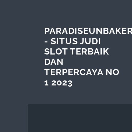
PARADISEUNBAKE
- SITUS JUDI
SLOT TERBAIK
DAN
TERPERCAYA NO
1 2023