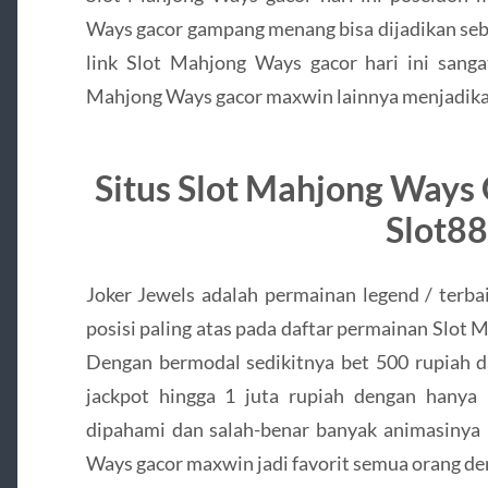
Ways gacor gampang menang bisa dijadikan sebag
link Slot Mahjong Ways gacor hari ini sanga
Mahjong Ways gacor maxwin lainnya menjadikan
Situs Slot Mahjong Ways 
Slot88
Joker Jewels adalah permainan legend / terba
posisi paling atas pada daftar permainan Slo
Dengan bermodal sedikitnya bet 500 rupiah 
jackpot hingga 1 juta rupiah dengan hanya
dipahami dan salah-benar banyak animasiny
Ways gacor maxwin jadi favorit semua orang den