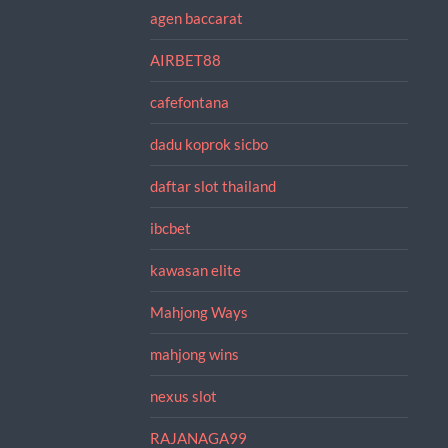
agen baccarat
AIRBET88
cafefontana
dadu koprok sicbo
daftar slot thailand
ibcbet
kawasan elite
Mahjong Ways
mahjong wins
nexus slot
RAJANAGA99