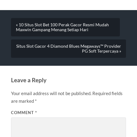
« 10 Situs Slot Bet 100 Perak Gacor Resmi Mudah
Maxwin Gampang Menang Setiap Hari
Situs Slot Gacor 4 Diamond Blues Megaways™ Provider
PG Soft Terpercaya »
Leave a Reply
Your email address will not be published.
Required fields
are marked
*
COMMENT
*