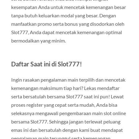
kesempatan Anda untuk mencetak kemenangan besar
tanpa butuh keluarkan modal yang besar. Dengan
manfaatkan promo serta bonus yang disodorkan oleh
Slot777, Anda dapat mencetak kemenangan optimal
bermodalkan yang minim.
Daftar Saat ini di Slot777!
Ingin rasakan pengalaman main terpilih dan mencetak
kemenangan maksimum tiap hari? Lekas mendaftar
serta bersatulah bersama Slot777 saat ini pun! Lewat
proses register yang cepat serta mudah, Anda bisa
selekasnya mengawali pengembaraan main slot online
bersama Slot777. Sehingga jangan terlewat peluang
emas ini dan bersatulah dengan kami buat mendapat
pengalaman main terunggul serta kemenangan