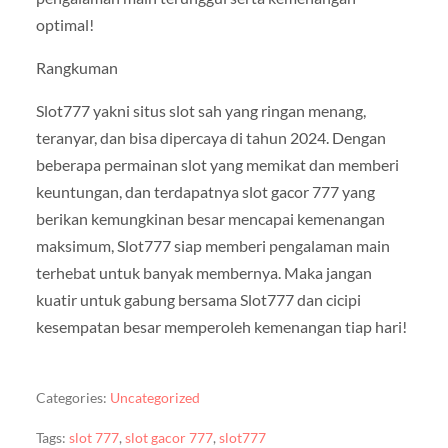
optimal!
Rangkuman
Slot777 yakni situs slot sah yang ringan menang,
teranyar, dan bisa dipercaya di tahun 2024. Dengan
beberapa permainan slot yang memikat dan memberi
keuntungan, dan terdapatnya slot gacor 777 yang
berikan kemungkinan besar mencapai kemenangan
maksimum, Slot777 siap memberi pengalaman main
terhebat untuk banyak membernya. Maka jangan
kuatir untuk gabung bersama Slot777 dan cicipi
kesempatan besar memperoleh kemenangan tiap hari!
Categories:
Uncategorized
Tags:
slot 777
,
slot gacor 777
,
slot777