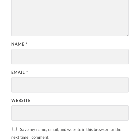
NAME
*
EMAIL
*
WEBSITE
Save my name, email, and website in this browser for the
next time I comment.