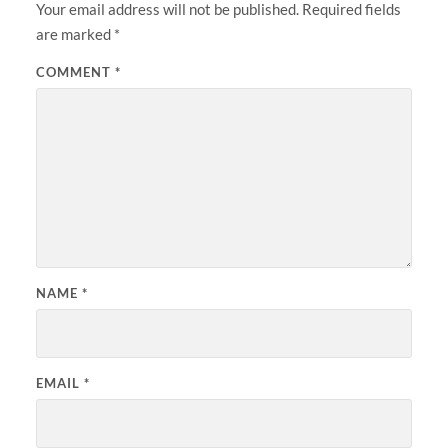
Your email address will not be published.
Required fields
are marked
*
COMMENT
*
NAME
*
EMAIL
*