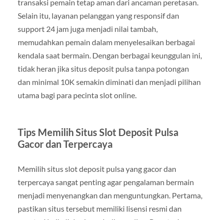
transaksi pemain tetap aman dari ancaman peretasan.
Selain itu, layanan pelanggan yang responsif dan
support 24 jam juga menjadi nilai tambah,
memudahkan pemain dalam menyelesaikan berbagai
kendala saat bermain. Dengan berbagai keunggulan ini,
tidak heran jika situs deposit pulsa tanpa potongan
dan minimal 10K semakin diminati dan menjadi pilihan
utama bagi para pecinta slot online.
Tips Memilih Situs Slot Deposit Pulsa
Gacor dan Terpercaya
Memilih situs slot deposit pulsa yang gacor dan
terpercaya sangat penting agar pengalaman bermain
menjadi menyenangkan dan menguntungkan. Pertama,
pastikan situs tersebut memiliki lisensi resmi dan