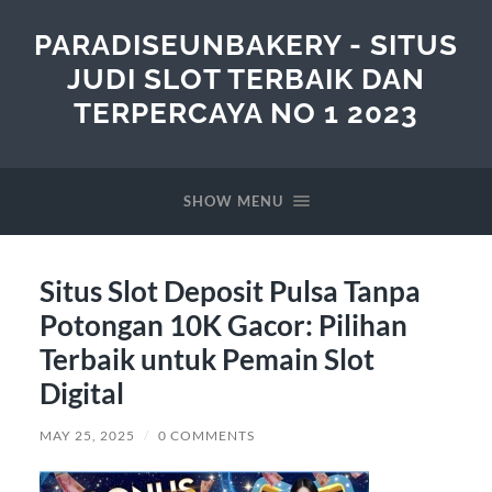
PARADISEUNBAKERY - SITUS
JUDI SLOT TERBAIK DAN
TERPERCAYA NO 1 2023
SHOW MENU
Situs Slot Deposit Pulsa Tanpa
Potongan 10K Gacor: Pilihan
Terbaik untuk Pemain Slot
Digital
MAY 25, 2025
/
0 COMMENTS