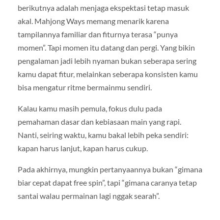
berikutnya adalah menjaga ekspektasi tetap masuk
akal. Mahjong Ways memang menarik karena
tampilannya familiar dan fiturnya terasa “punya
momen”. Tapi momen itu datang dan pergi. Yang bikin
pengalaman jadi lebih nyaman bukan seberapa sering
kamu dapat fitur, melainkan seberapa konsisten kamu
bisa mengatur ritme bermainmu sendiri.
Kalau kamu masih pemula, fokus dulu pada
pemahaman dasar dan kebiasaan main yang rapi.
Nanti, seiring waktu, kamu bakal lebih peka sendiri:
kapan harus lanjut, kapan harus cukup.
Pada akhirnya, mungkin pertanyaannya bukan “gimana
biar cepat dapat free spin”, tapi “gimana caranya tetap
santai walau permainan lagi nggak searah”.