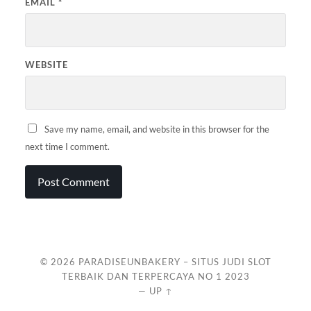
EMAIL
*
WEBSITE
Save my name, email, and website in this browser for the
next time I comment.
© 2026
PARADISEUNBAKERY – SITUS JUDI SLOT
TERBAIK DAN TERPERCAYA NO 1 2023
—
UP ↑