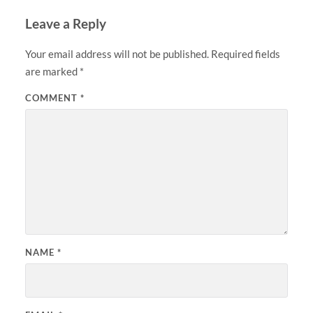
Leave a Reply
Your email address will not be published.
Required fields
are marked
*
COMMENT
*
NAME
*