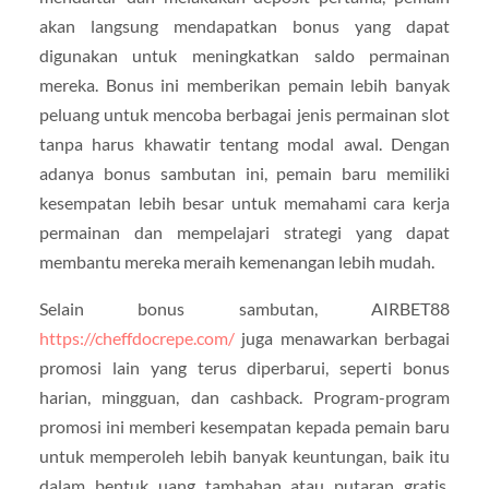
akan langsung mendapatkan bonus yang dapat
digunakan untuk meningkatkan saldo permainan
mereka. Bonus ini memberikan pemain lebih banyak
peluang untuk mencoba berbagai jenis permainan slot
tanpa harus khawatir tentang modal awal. Dengan
adanya bonus sambutan ini, pemain baru memiliki
kesempatan lebih besar untuk memahami cara kerja
permainan dan mempelajari strategi yang dapat
membantu mereka meraih kemenangan lebih mudah.
Selain bonus sambutan, AIRBET88
https://cheffdocrepe.com/
juga menawarkan berbagai
promosi lain yang terus diperbarui, seperti bonus
harian, mingguan, dan cashback. Program-program
promosi ini memberi kesempatan kepada pemain baru
untuk memperoleh lebih banyak keuntungan, baik itu
dalam bentuk uang tambahan atau putaran gratis.