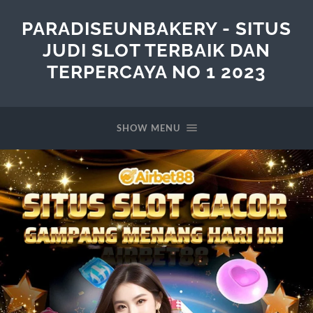
PARADISEUNBAKERY - SITUS
JUDI SLOT TERBAIK DAN
TERPERCAYA NO 1 2023
SHOW MENU