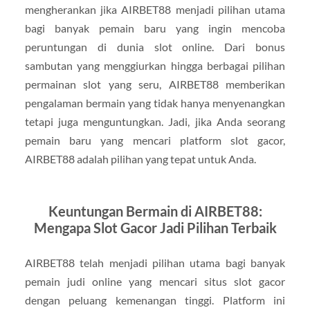
mengherankan jika AIRBET88 menjadi pilihan utama
bagi banyak pemain baru yang ingin mencoba
peruntungan di dunia slot online. Dari bonus
sambutan yang menggiurkan hingga berbagai pilihan
permainan slot yang seru, AIRBET88 memberikan
pengalaman bermain yang tidak hanya menyenangkan
tetapi juga menguntungkan. Jadi, jika Anda seorang
pemain baru yang mencari platform slot gacor,
AIRBET88 adalah pilihan yang tepat untuk Anda.
Keuntungan Bermain di AIRBET88:
Mengapa Slot Gacor Jadi Pilihan Terbaik
AIRBET88 telah menjadi pilihan utama bagi banyak
pemain judi online yang mencari situs slot gacor
dengan peluang kemenangan tinggi. Platform ini