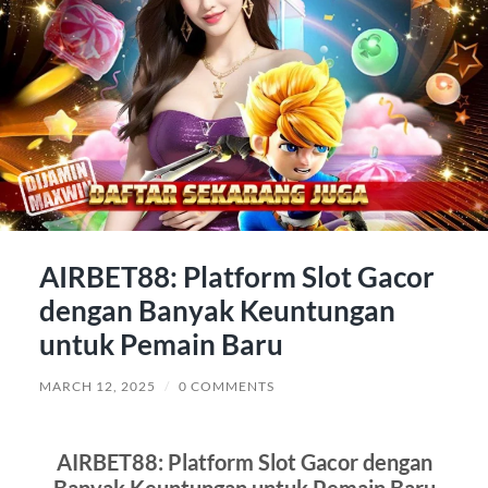
AIRBET88: Platform Slot Gacor
dengan Banyak Keuntungan
untuk Pemain Baru
MARCH 12, 2025
/
0 COMMENTS
AIRBET88: Platform Slot Gacor dengan