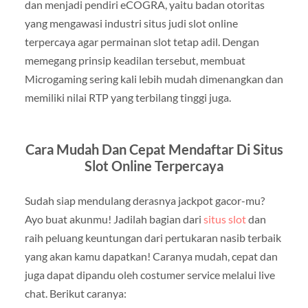
dan menjadi pendiri eCOGRA, yaitu badan otoritas
yang mengawasi industri situs judi slot online
terpercaya agar permainan slot tetap adil. Dengan
memegang prinsip keadilan tersebut, membuat
Microgaming sering kali lebih mudah dimenangkan dan
memiliki nilai RTP yang terbilang tinggi juga.
Cara Mudah Dan Cepat Mendaftar Di Situs
Slot Online Terpercaya
Sudah siap mendulang derasnya jackpot gacor-mu?
Ayo buat akunmu! Jadilah bagian dari
situs slot
dan
raih peluang keuntungan dari pertukaran nasib terbaik
yang akan kamu dapatkan! Caranya mudah, cepat dan
juga dapat dipandu oleh costumer service melalui live
chat. Berikut caranya: