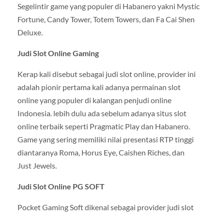
Segelintir game yang populer di Habanero yakni Mystic
Fortune, Candy Tower, Totem Towers, dan Fa Cai Shen
Deluxe.
Judi Slot Online Gaming
Kerap kali disebut sebagai judi slot online, provider ini
adalah pionir pertama kali adanya permainan slot
online yang populer di kalangan penjudi online
Indonesia. lebih dulu ada sebelum adanya situs slot
online terbaik seperti Pragmatic Play dan Habanero.
Game yang sering memiliki nilai presentasi RTP tinggi
diantaranya Roma, Horus Eye, Caishen Riches, dan
Just Jewels.
Judi Slot Online PG SOFT
Pocket Gaming Soft dikenal sebagai provider judi slot