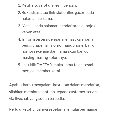
Ketik situs slot di mesin pencari.
Buka situs atau link slot online gacor pada
halaman pertama.
Masuk pada halaman pendaftaran di pojok
kanan atas.
Isi form tertera dengan memasukan nama
pengguna, email, nomor handphone, bank,
nomor rekening dan nama akun bank di
masing-masing kolomnya.
Lalu klik DAFTAR, maka kamu telah resmi
menjadi member kami.
Apabila kamu mengalami kesulitan dalam mendaftar,
silahkan meminta bantuan kepada customer service
via livechat yang sudah tersedia.
Perlu diketahui bahwa sebelum memulai permainan