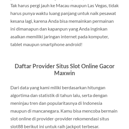
Tak harus pergi jauh ke Macau maupun Las Vegas, tidak
harus punya waktu luang panjang untuk naik pesawat
kesana lagi, karena Anda bisa memainkan permainan
ini dimanapun dan kapanpun yang Anda inginkan
asalkan memiliki jaringan internet pada komputer,
tablet maupun smartphone android!
Daftar Provider Situs Slot Online Gacor
Maxwin
Dari data yang kami miliki berdasarkan hitungan
algortima dan statistik di tahun lalu, serta dengan
meninjau tren dan popularitasnya di Indonesia
maupun di mancanegara. Kamu bisa mencoba bermain
slot online di provider-provider rekomendasi situs
slot88 berikut ini untuk raih jackpot terbesar.