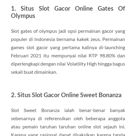
1. Situs Slot Gacor Online Gates Of
Olympus
Slot gates of olympus jadi opsi permainan gacor yang
populer di Indonesia bernama kakek zeus. Permainan
games slot gacor yang pertama kalinya di-launching
Februari 2021 itu mempunyai nilai RTP 98.80% dan
diperlengkapi dengan nilai Volatility High hingga bagus
sekali buat dimainkan.
2. Situs Slot Gacor Online Sweet Bonanza
Slot Sweet Bonanza ialah benar-benar banyak
sebenarnya di referensikan oleh beberapa anggota
atau pemain taruhan taruhan online slot sejauh ini.
Karena yang rasional dapat disaksikan karena tanda