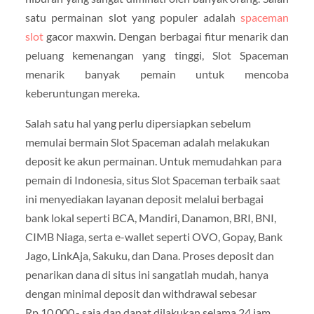
satu permainan slot yang populer adalah
spaceman
slot
gacor maxwin. Dengan berbagai fitur menarik dan
peluang kemenangan yang tinggi, Slot Spaceman
menarik banyak pemain untuk mencoba
keberuntungan mereka.
Salah satu hal yang perlu dipersiapkan sebelum
memulai bermain Slot Spaceman adalah melakukan
deposit ke akun permainan. Untuk memudahkan para
pemain di Indonesia, situs Slot Spaceman terbaik saat
ini menyediakan layanan deposit melalui berbagai
bank lokal seperti BCA, Mandiri, Danamon, BRI, BNI,
CIMB Niaga, serta e-wallet seperti OVO, Gopay, Bank
Jago, LinkAja, Sakuku, dan Dana. Proses deposit dan
penarikan dana di situs ini sangatlah mudah, hanya
dengan minimal deposit dan withdrawal sebesar
Rp.10.000,- saja dan dapat dilakukan selama 24 jam