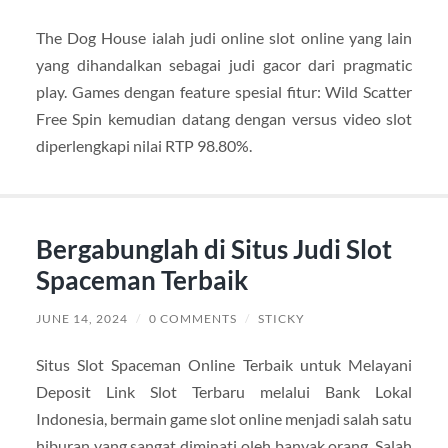
The Dog House ialah judi online slot online yang lain
yang dihandalkan sebagai judi gacor dari pragmatic
play. Games dengan feature spesial fitur: Wild Scatter
Free Spin kemudian datang dengan versus video slot
diperlengkapi nilai RTP 98.80%.
Bergabunglah di Situs Judi Slot
Spaceman Terbaik
JUNE 14, 2024
/
0 COMMENTS
/
STICKY
Situs Slot Spaceman Online Terbaik untuk Melayani
Deposit Link Slot Terbaru melalui Bank Lokal
Indonesia, bermain game slot online menjadi salah satu
hiburan yang sangat diminati oleh banyak orang. Salah