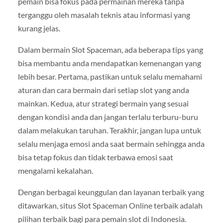
pemain bisa fokus pada permainan mereka tanpa
terganggu oleh masalah teknis atau informasi yang
kurang jelas.
Dalam bermain Slot Spaceman, ada beberapa tips yang
bisa membantu anda mendapatkan kemenangan yang
lebih besar. Pertama, pastikan untuk selalu memahami
aturan dan cara bermain dari setiap slot yang anda
mainkan. Kedua, atur strategi bermain yang sesuai
dengan kondisi anda dan jangan terlalu terburu-buru
dalam melakukan taruhan. Terakhir, jangan lupa untuk
selalu menjaga emosi anda saat bermain sehingga anda
bisa tetap fokus dan tidak terbawa emosi saat
mengalami kekalahan.
Dengan berbagai keunggulan dan layanan terbaik yang
ditawarkan, situs Slot Spaceman Online terbaik adalah
pilihan terbaik bagi para pemain slot di Indonesia.