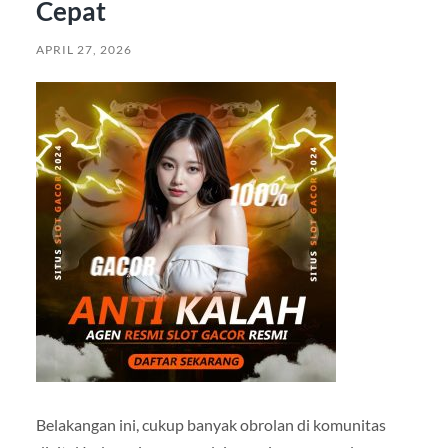
Cepat
APRIL 27, 2026
Belakangan ini, cukup banyak obrolan di komunitas