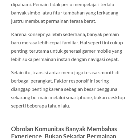
dipahami. Pemain tidak perlu mempelajari terlalu
banyak simbol atau fitur tambahan yang terkadang
justru membuat permainan terasa berat.
Karena konsepnya lebih sederhana, banyak pemain
baru merasa lebih cepat familiar. Hal seperti ini cukup
penting, terutama untuk generasi gamer mobile yang
lebih suka permainan instan dengan navigasi cepat.
Selain itu, transisi antar menu juga terasa smooth di
berbagai perangkat. Faktor responsif ini sering
dianggap penting karena sebagian besar pengguna
sekarang bermain melalui smartphone, bukan desktop
seperti beberapa tahun lalu.
Obrolan Komunitas Banyak Membahas
Experience, Bukan Sekadar Permainan