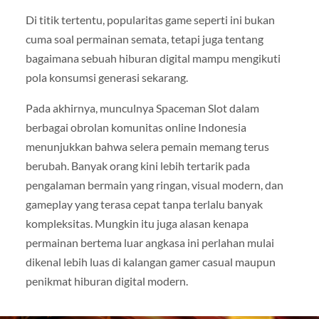
Di titik tertentu, popularitas game seperti ini bukan
cuma soal permainan semata, tetapi juga tentang
bagaimana sebuah hiburan digital mampu mengikuti
pola konsumsi generasi sekarang.
Pada akhirnya, munculnya Spaceman Slot dalam
berbagai obrolan komunitas online Indonesia
menunjukkan bahwa selera pemain memang terus
berubah. Banyak orang kini lebih tertarik pada
pengalaman bermain yang ringan, visual modern, dan
gameplay yang terasa cepat tanpa terlalu banyak
kompleksitas. Mungkin itu juga alasan kenapa
permainan bertema luar angkasa ini perlahan mulai
dikenal lebih luas di kalangan gamer casual maupun
penikmat hiburan digital modern.