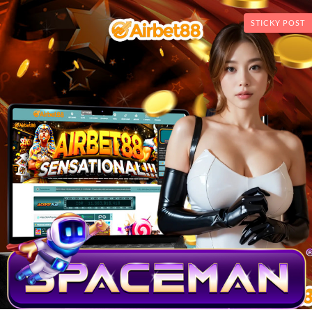
STICKY POST