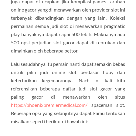
juga dapat di ucapkan jika kompilasi games taruhan
online gacor yang di menawarkan oleh provider slot ini
terbanyak dibandingkan dengan yang lain. Koleksi
permainan semua judi slot di menawarkan pragmatic
play banyaknya dapat capai 500 lebih. Maknanya ada
500 opsi perjudian slot gacor dapat di tentukan dan
dimainkan oleh beberapa bettor.
Lalu sesudahnya itu pemain nanti dapat semakin bebas
untuk pilih judi online slot berdasar hoby dan
ketertarikan kegemarannya. Nach ini kali kita
referensikan beberapa daftar judi slot gacor yang
paling gacor di menawarkan oleh situs
https://phoenixpremiermedical.com/
spaceman slot.
Beberapa opsi yang selanjutnya dapat kamu tentukan
misalkan seperti berikut di bawah ini: