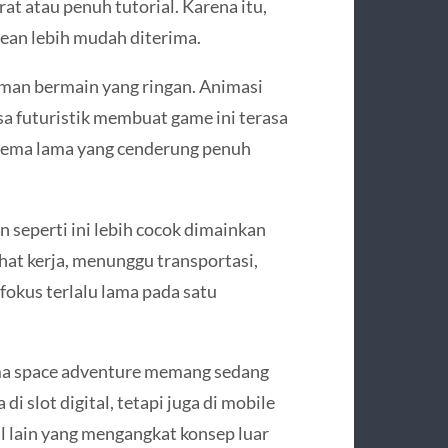
t atau penuh tutorial. Karena itu,
ean lebih mudah diterima.
aman bermain yang ringan. Animasi
sa futuristik membuat game ini terasa
 tema lama yang cenderung penuh
seperti ini lebih cocok dimainkan
ahat kerja, menunggu transportasi,
fokus terlalu lama pada satu
ma space adventure memang sedang
i slot digital, tetapi juga di mobile
al lain yang mengangkat konsep luar