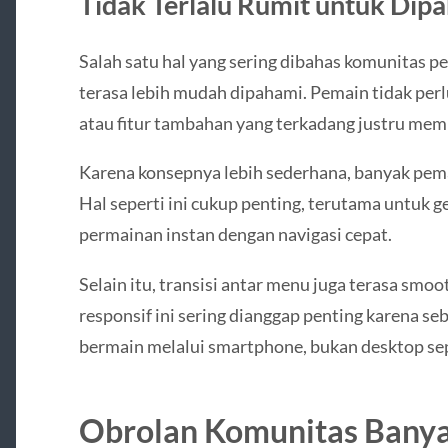
Tidak Terlalu Rumit untuk Dip
Salah satu hal yang sering dibahas komunitas 
terasa lebih mudah dipahami. Pemain tidak perl
atau fitur tambahan yang terkadang justru mem
Karena konsepnya lebih sederhana, banyak pemai
Hal seperti ini cukup penting, terutama untuk g
permainan instan dengan navigasi cepat.
Selain itu, transisi antar menu juga terasa smoo
responsif ini sering dianggap penting karena s
bermain melalui smartphone, bukan desktop sep
Obrolan Komunitas Ban