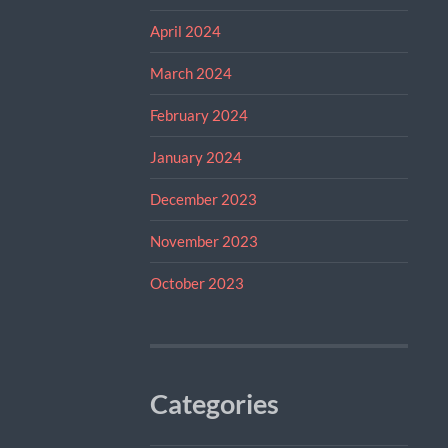
April 2024
March 2024
February 2024
January 2024
December 2023
November 2023
October 2023
Categories