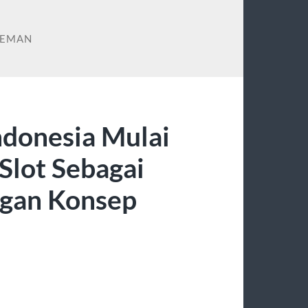
CEMAN
donesia Mulai
lot Sebagai
gan Konsep