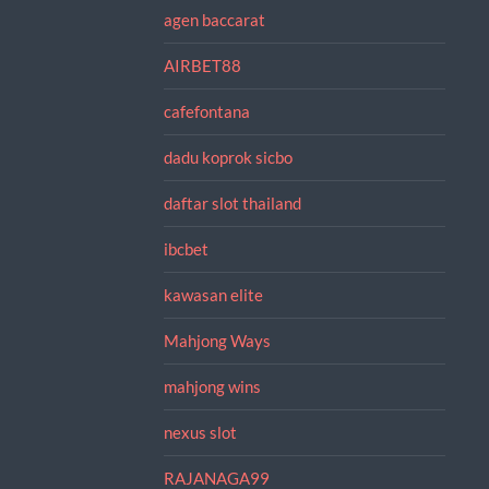
agen baccarat
AIRBET88
cafefontana
dadu koprok sicbo
daftar slot thailand
ibcbet
kawasan elite
Mahjong Ways
mahjong wins
nexus slot
RAJANAGA99