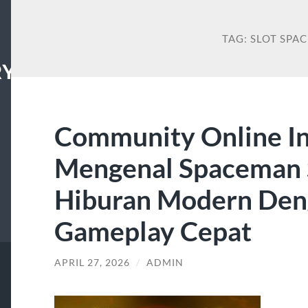
TAG:
SLOT SPA
RY
Community Online In
Mengenal Spaceman S
Hiburan Modern Den
Gameplay Cepat
APRIL 27, 2026
/
ADMIN