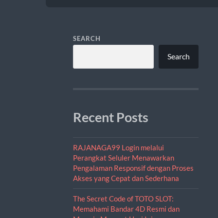
SEARCH
Search
Recent Posts
RAJANAGA99 Login melalui
Perangkat Seluler Menawarkan
Pengalaman Responsif dengan Proses
Akses yang Cepat dan Sederhana
The Secret Code of TOTO SLOT:
Memahami Bandar 4D Resmi dan