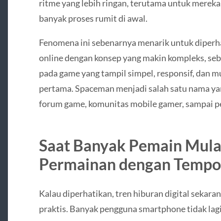
ritme yang lebih ringan, terutama untuk mereka
banyak proses rumit di awal.
Fenomena ini sebenarnya menarik untuk diperh
online dengan konsep yang makin kompleks, seba
pada game yang tampil simpel, responsif, dan 
pertama. Spaceman menjadi salah satu nama ya
forum game, komunitas mobile gamer, sampai pe
Saat Banyak Pemain Mula
Permainan dengan Tempo
Kalau diperhatikan, tren hiburan digital sekar
praktis. Banyak pengguna smartphone tidak lag