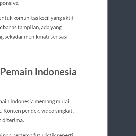
sponsive.
ntuk komunitas kecil yang aktif
mbahas tampilan, ada yang
ng sekadar menikmati sensasi
Pemain Indonesia
emain Indonesia memang mulai
t. Konten pendek, video singkat,
 diterima.
inan bertema futuristik seperti