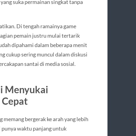
 yang suka permainan singkat tanpa
atikan. Di tengah ramainya game
gian pemain justru mulai tertarik
mudah dipahami dalam beberapa menit
ng cukup sering muncul dalam diskusi
rcakapan santai di media sosial.
i Menyukai
 Cepat
ang memang bergerak ke arah yang lebih
i punya waktu panjang untuk