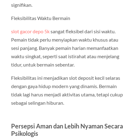
signifikan.
Fleksibilitas Waktu Bermain
slot gacor depo 5k
sangat fleksibel dari sisi waktu.
Pemain tidak perlu menyiapkan waktu khusus atau
sesi panjang. Banyak pemain harian memanfaatkan
waktu singkat, seperti saat istirahat atau menjelang
tidur, untuk bermain sebentar.
Fleksibilitas ini menjadikan slot deposit kecil selaras
dengan gaya hidup modern yang dinamis. Bermain
tidak lagi harus menjadi aktivitas utama, tetapi cukup
sebagai selingan hiburan.
Persepsi Aman dan Lebih Nyaman Secara
Psikologis