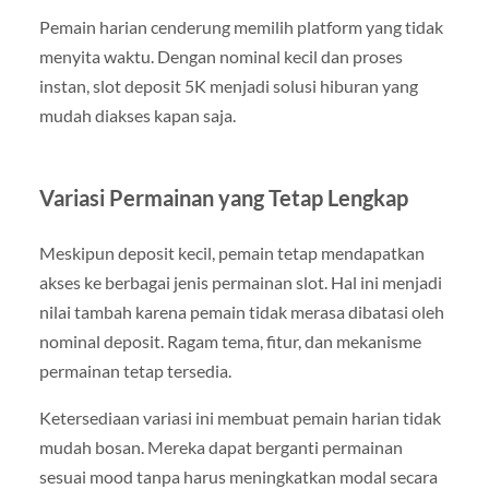
Pemain harian cenderung memilih platform yang tidak
menyita waktu. Dengan nominal kecil dan proses
instan, slot deposit 5K menjadi solusi hiburan yang
mudah diakses kapan saja.
Variasi Permainan yang Tetap Lengkap
Meskipun deposit kecil, pemain tetap mendapatkan
akses ke berbagai jenis permainan slot. Hal ini menjadi
nilai tambah karena pemain tidak merasa dibatasi oleh
nominal deposit. Ragam tema, fitur, dan mekanisme
permainan tetap tersedia.
Ketersediaan variasi ini membuat pemain harian tidak
mudah bosan. Mereka dapat berganti permainan
sesuai mood tanpa harus meningkatkan modal secara