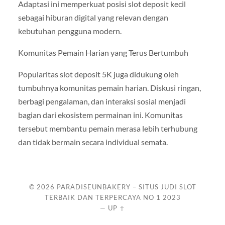
Adaptasi ini memperkuat posisi slot deposit kecil
sebagai hiburan digital yang relevan dengan
kebutuhan pengguna modern.
Komunitas Pemain Harian yang Terus Bertumbuh
Popularitas slot deposit 5K juga didukung oleh
tumbuhnya komunitas pemain harian. Diskusi ringan,
berbagi pengalaman, dan interaksi sosial menjadi
bagian dari ekosistem permainan ini. Komunitas
tersebut membantu pemain merasa lebih terhubung
dan tidak bermain secara individual semata.
© 2026
PARADISEUNBAKERY – SITUS JUDI SLOT
TERBAIK DAN TERPERCAYA NO 1 2023
—
UP ↑