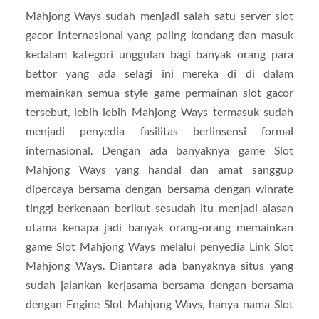
Mahjong Ways sudah menjadi salah satu server slot
gacor Internasional yang paling kondang dan masuk
kedalam kategori unggulan bagi banyak orang para
bettor yang ada selagi ini mereka di di dalam
memainkan semua style game permainan slot gacor
tersebut, lebih-lebih Mahjong Ways termasuk sudah
menjadi penyedia fasilitas berlinsensi formal
internasional. Dengan ada banyaknya game Slot
Mahjong Ways yang handal dan amat sanggup
dipercaya bersama dengan bersama dengan winrate
tinggi berkenaan berikut sesudah itu menjadi alasan
utama kenapa jadi banyak orang-orang memainkan
game Slot Mahjong Ways melalui penyedia Link Slot
Mahjong Ways. Diantara ada banyaknya situs yang
sudah jalankan kerjasama bersama dengan bersama
dengan Engine Slot Mahjong Ways, hanya nama Slot