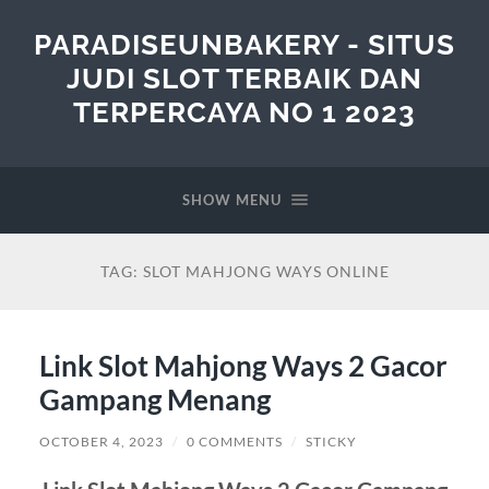
PARADISEUNBAKERY - SITUS
JUDI SLOT TERBAIK DAN
TERPERCAYA NO 1 2023
SHOW MENU
TAG:
SLOT MAHJONG WAYS ONLINE
Link Slot Mahjong Ways 2 Gacor
Gampang Menang
OCTOBER 4, 2023
/
0 COMMENTS
/
STICKY