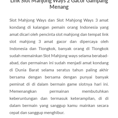
Link Slot Mahjong Ways 2 Gacor Gampang
Menang
Slot Mahjong Ways dan Slot Mahjong Ways 3 amat
kondang di kalangan pemain orang Indonesia yang
amat dicari oleh pencinta slot mahjong dan tempat link
slot mahjong 3 amat gacor dan dipercaya oleh
Indonesia dan Tiongkok, banyak orang di Tiongkok
sudah memainkan Slot Mahjong ways selama berabad-
abad, dan permainan ini sudah menjadi amat kondang
di Dunia Barat selama seratus tahun paling akhir
bersama dengan bersama dengan punyai banyak
peminat di di dalam bermain game slotnya hari ini.
Memenangkan permainan membutuhkan
keberuntungan dan termasuk keterampilan, di di
dalam bermain yang sanggup kamu mainkan secara
cepat dan sanggup menghibur.