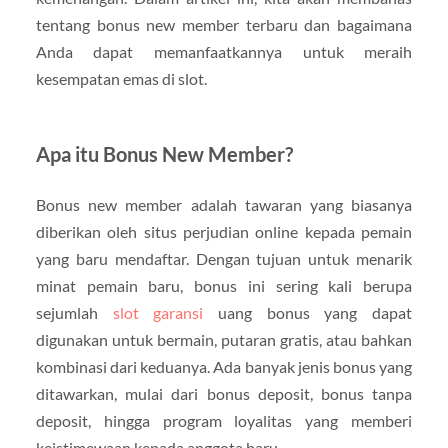
tentang bonus new member terbaru dan bagaimana
Anda dapat memanfaatkannya untuk meraih
kesempatan emas di slot.
Apa itu Bonus New Member?
Bonus new member adalah tawaran yang biasanya
diberikan oleh situs perjudian online kepada pemain
yang baru mendaftar. Dengan tujuan untuk menarik
minat pemain baru, bonus ini sering kali berupa
sejumlah
slot garansi
uang bonus yang dapat
digunakan untuk bermain, putaran gratis, atau bahkan
kombinasi dari keduanya. Ada banyak jenis bonus yang
ditawarkan, mulai dari bonus deposit, bonus tanpa
deposit, hingga program loyalitas yang memberi
keistimewaan kepada anggota baru.