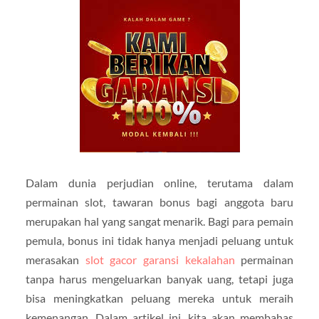
Dalam dunia perjudian online, terutama dalam
permainan slot, tawaran bonus bagi anggota baru
merupakan hal yang sangat menarik. Bagi para pemain
pemula, bonus ini tidak hanya menjadi peluang untuk
merasakan
slot gacor garansi kekalahan
permainan
tanpa harus mengeluarkan banyak uang, tetapi juga
bisa meningkatkan peluang mereka untuk meraih
kemenangan. Dalam artikel ini, kita akan membahas