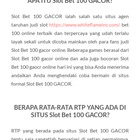
APA ITU Slot Bet 100 GACOR?
Slot Bet 100 GACOR ialah salah satu situs agen
taruhan judi slot
https://www.whiteflameinc.com/
bet
100 online terbaik dan terpercaya yang udah terlalu
layak sekali untuk dicoba mainkan oleh para fans judi
Slot Bet 100 gacor online. Beberapa games berasal dari
Slot Bet 100 gacor online dan ada juga bocoran Slot
Bet 100 gaocr online hari ini yang bisa Anda menerima
andaikan Anda menghendaki coba bermain di situs
formal Slot Bet 100 GACOR.
BERAPA RATA-RATA RTP YANG ADA DI
SITUS Slot Bet 100 GACOR?
RTP yang berada pada situs Slot Bet 100 GACOR
tentu saja sangatlah bervariasi di setiap permainnya,