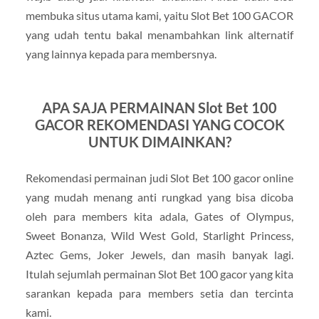
membuka situs utama kami, yaitu Slot Bet 100 GACOR
yang udah tentu bakal menambahkan link alternatif
yang lainnya kepada para membersnya.
APA SAJA PERMAINAN Slot Bet 100
GACOR REKOMENDASI YANG COCOK
UNTUK DIMAINKAN?
Rekomendasi permainan judi Slot Bet 100 gacor online
yang mudah menang anti rungkad yang bisa dicoba
oleh para members kita adala, Gates of Olympus,
Sweet Bonanza, Wild West Gold, Starlight Princess,
Aztec Gems, Joker Jewels, dan masih banyak lagi.
Itulah sejumlah permainan Slot Bet 100 gacor yang kita
sarankan kepada para members setia dan tercinta
kami.