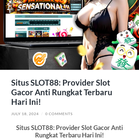
Situs SLOT88: Provider Slot
Gacor Anti Rungkat Terbaru
Hari Ini!
JULY 18, 2024
/
0 COMMENTS
Situs SLOT88: Provider Slot Gacor Anti
Rungkat Terbaru Hari Ini!