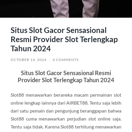
Situs Slot Gacor Sensasional
Resmi Provider Slot Terlengkap
Tahun 2024
OCTOBER 14, 2024
/
0 COMMENTS
Situs Slot Gacor Sensasional Resmi
Provider Slot Terlengkap Tahun 2024
Slot88 menawarkan beraneka macam permainan slot
online lengkap lainnya dari AIRBET88. Tentu saja lebih
dari satu pemain dan pengunjung beranggapan bahwa
Slot88 cuma menawarkan perjudian slot online saja.
Tentu saja tidak. Karena Slot88 terhitung menawarkan