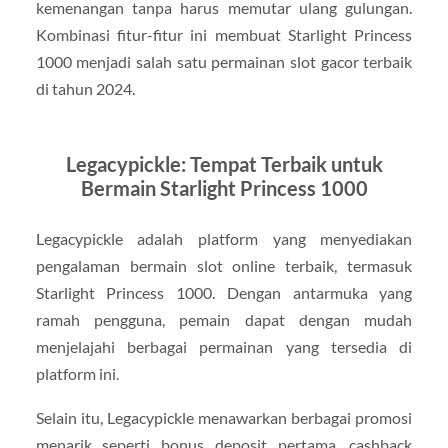
kemenangan tanpa harus memutar ulang gulungan.
Kombinasi fitur-fitur ini membuat Starlight Princess
1000 menjadi salah satu permainan slot gacor terbaik
di tahun 2024.
Legacypickle: Tempat Terbaik untuk
Bermain Starlight Princess 1000
Legacypickle adalah platform yang menyediakan
pengalaman bermain slot online terbaik, termasuk
Starlight Princess 1000. Dengan antarmuka yang
ramah pengguna, pemain dapat dengan mudah
menjelajahi berbagai permainan yang tersedia di
platform ini.
Selain itu, Legacypickle menawarkan berbagai promosi
menarik seperti bonus deposit pertama, cashback