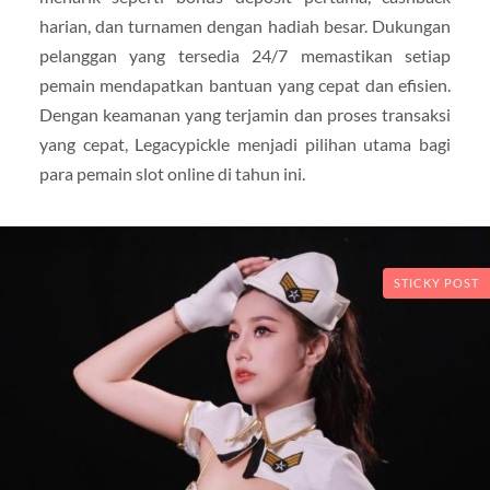
harian, dan turnamen dengan hadiah besar. Dukungan
pelanggan yang tersedia 24/7 memastikan setiap
pemain mendapatkan bantuan yang cepat dan efisien.
Dengan keamanan yang terjamin dan proses transaksi
yang cepat, Legacypickle menjadi pilihan utama bagi
para pemain slot online di tahun ini.
STICKY POST