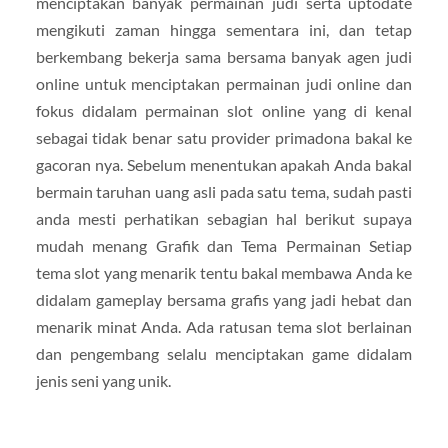
menciptakan banyak permainan judi serta uptodate
mengikuti zaman hingga sementara ini, dan tetap
berkembang bekerja sama bersama banyak agen judi
online untuk menciptakan permainan judi online dan
fokus didalam permainan slot online yang di kenal
sebagai tidak benar satu provider primadona bakal ke
gacoran nya. Sebelum menentukan apakah Anda bakal
bermain taruhan uang asli pada satu tema, sudah pasti
anda mesti perhatikan sebagian hal berikut supaya
mudah menang Grafik dan Tema Permainan Setiap
tema slot yang menarik tentu bakal membawa Anda ke
didalam gameplay bersama grafis yang jadi hebat dan
menarik minat Anda. Ada ratusan tema slot berlainan
dan pengembang selalu menciptakan game didalam
jenis seni yang unik.