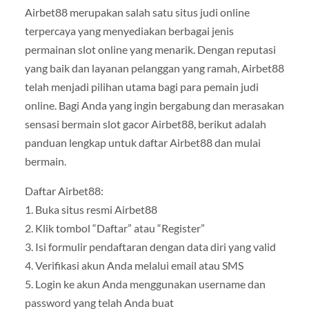
Airbet88 merupakan salah satu situs judi online
terpercaya yang menyediakan berbagai jenis
permainan slot online yang menarik. Dengan reputasi
yang baik dan layanan pelanggan yang ramah, Airbet88
telah menjadi pilihan utama bagi para pemain judi
online. Bagi Anda yang ingin bergabung dan merasakan
sensasi bermain slot gacor Airbet88, berikut adalah
panduan lengkap untuk daftar Airbet88 dan mulai
bermain.
Daftar Airbet88:
1. Buka situs resmi Airbet88
2. Klik tombol “Daftar” atau “Register”
3. Isi formulir pendaftaran dengan data diri yang valid
4. Verifikasi akun Anda melalui email atau SMS
5. Login ke akun Anda menggunakan username dan
password yang telah Anda buat