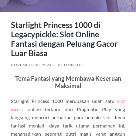
Starlight Princess 1000 di
Legacypickle: Slot Online
Fantasi dengan Peluang Gacor
Luar Biasa
NOVEMBER 30, 2024
/
0 COMMENTS
Tema Fantasi yang Membawa Keseruan
Maksimal
Starlight Princess 1000 merupakan salah satu
slot
incess
online terbaru dari Pragmatic Play yang
langsung mencuri perhatian para pemain slot. Tema
fantasi menjadi daya tarik utama permainan ini,
menghadirkan seorang putri magis yang anggun