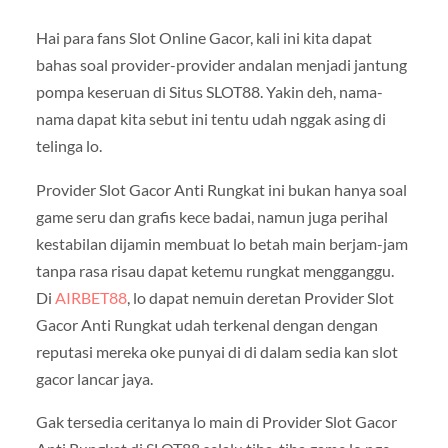
Hai para fans Slot Online Gacor, kali ini kita dapat
bahas soal provider-provider andalan menjadi jantung
pompa keseruan di Situs SLOT88. Yakin deh, nama-
nama dapat kita sebut ini tentu udah nggak asing di
telinga lo.
Provider Slot Gacor Anti Rungkat ini bukan hanya soal
game seru dan grafis kece badai, namun juga perihal
kestabilan dijamin membuat lo betah main berjam-jam
tanpa rasa risau dapat ketemu rungkat mengganggu.
Di
AIRBET88
, lo dapat nemuin deretan Provider Slot
Gacor Anti Rungkat udah terkenal dengan dengan
reputasi mereka oke punyai di di dalam sedia kan slot
gacor lancar jaya.
Gak tersedia ceritanya lo main di Provider Slot Gacor