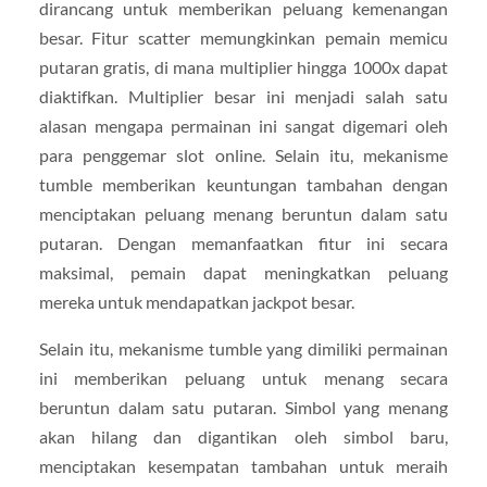
dirancang untuk memberikan peluang kemenangan
besar. Fitur scatter memungkinkan pemain memicu
putaran gratis, di mana multiplier hingga 1000x dapat
diaktifkan. Multiplier besar ini menjadi salah satu
alasan mengapa permainan ini sangat digemari oleh
para penggemar slot online. Selain itu, mekanisme
tumble memberikan keuntungan tambahan dengan
menciptakan peluang menang beruntun dalam satu
putaran. Dengan memanfaatkan fitur ini secara
maksimal, pemain dapat meningkatkan peluang
mereka untuk mendapatkan jackpot besar.
Selain itu, mekanisme tumble yang dimiliki permainan
ini memberikan peluang untuk menang secara
beruntun dalam satu putaran. Simbol yang menang
akan hilang dan digantikan oleh simbol baru,
menciptakan kesempatan tambahan untuk meraih