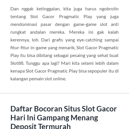
Dan nggak ketinggalan, kita juga harus ngobrolin
tentang Slot Gacor Pragmatic Play yang juga
mendominasi pasar dengan game-game slot anti
rungkat andalan mereka. Mereka ini gak kalah
kerennya, loh. Dari grafis yang eye-catching sampai
fitur-fitur in-game yang menarik, Slot Gacor Pragmatic
Play itu bisa dibilang sebagai pesaing yang sehat buat
Slot88. Tunggu apa lagi? Mari kita selami lebih dalam
kenapa Slot Gacor Pragmatic Play bisa sepopuler itu di
kalangan pemain slot online.
Daftar Bocoran Situs Slot Gacor
Hari Ini Gampang Menang
Deposit Termurah