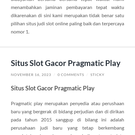
menambahkan jaminan pembayaran tepat waktu
dikarenakan di sini kami merupakan tidak benar satu
pilihan situs judi slot online paling baik dan terpercaya
nomor 1.
Situs Slot Gacor Pragmatic Play
NOVEMBER 16, 2023
/
0 COMMENTS
/
STICKY
Situs Slot Gacor Pragmatic Play
Pragmatic play merupakan penyedia atau perushaan
baru yang bergerak di bidang perjudian dan di dirikan
pada tahun 2015 sanggup di bilang ini adalah
perusahaan judi baru yang tetap berkembang