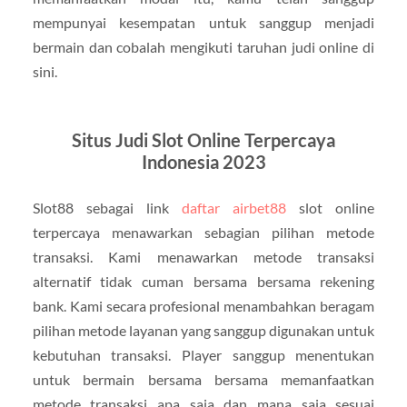
mempunyai kesempatan untuk sanggup menjadi
bermain dan cobalah mengikuti taruhan judi online di
sini.
Situs Judi Slot Online Terpercaya
Indonesia 2023
Slot88 sebagai link
daftar airbet88
slot online
terpercaya menawarkan sebagian pilihan metode
transaksi. Kami menawarkan metode transaksi
alternatif tidak cuman bersama bersama rekening
bank. Kami secara profesional menambahkan beragam
pilihan metode layanan yang sanggup digunakan untuk
kebutuhan transaksi. Player sanggup menentukan
untuk bermain bersama bersama memanfaatkan
metode transaksi apa saja dan mana saja sesuai