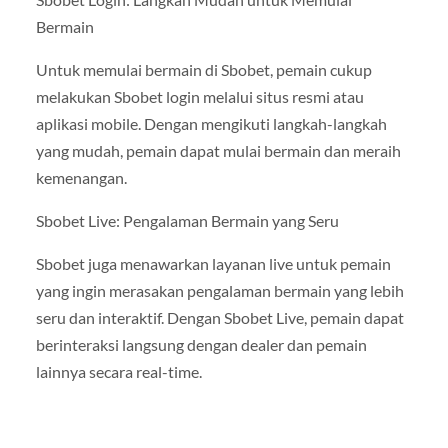
Bermain
Untuk memulai bermain di Sbobet, pemain cukup
melakukan Sbobet login melalui situs resmi atau
aplikasi mobile. Dengan mengikuti langkah-langkah
yang mudah, pemain dapat mulai bermain dan meraih
kemenangan.
Sbobet Live: Pengalaman Bermain yang Seru
Sbobet juga menawarkan layanan live untuk pemain
yang ingin merasakan pengalaman bermain yang lebih
seru dan interaktif. Dengan Sbobet Live, pemain dapat
berinteraksi langsung dengan dealer dan pemain
lainnya secara real-time.