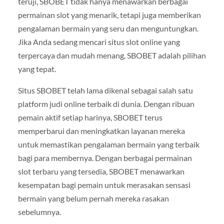
teruji, SBOBET tidak hanya menawarkan berbagai
permainan slot yang menarik, tetapi juga memberikan
pengalaman bermain yang seru dan menguntungkan.
Jika Anda sedang mencari situs slot online yang
terpercaya dan mudah menang, SBOBET adalah pilihan
yang tepat.
Situs SBOBET telah lama dikenal sebagai salah satu
platform judi online terbaik di dunia. Dengan ribuan
pemain aktif setiap harinya, SBOBET terus
memperbarui dan meningkatkan layanan mereka
untuk memastikan pengalaman bermain yang terbaik
bagi para membernya. Dengan berbagai permainan
slot terbaru yang tersedia, SBOBET menawarkan
kesempatan bagi pemain untuk merasakan sensasi
bermain yang belum pernah mereka rasakan
sebelumnya.