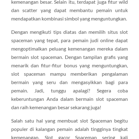
kemenangan besar. Selain itu, terdapat juga fitur wild
dan scatter yang dapat membantu pemain untuk
mendapatkan kombinasi simbol yang menguntungkan.
Dengan mengikuti tips diatas dan memilih situs slot
spaceman yang tepat, para pemain judi online dapat
mengoptimalkan peluang kemenangan mereka dalam
bermain slot spaceman. Dengan tampilan grafis yang
menarik dan fitur-fitur bonus yang menguntungkan,
slot spaceman mampu memberikan pengalaman
bermain yang seru dan mengasyikkan bagi para
pemain. Jadi, tunggu apalagi? Segera coba
keberuntungan Anda dalam bermain slot spaceman
dan raih kemenangan besar sekarang juga!
Salah satu hal yang membuat slot Spaceman begitu
populer di kalangan pemain adalah tingginya tingkat
kemenangan. Slot gacor Spaceman sering kali