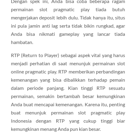
Dengan spek ini, Anda bisa coba beberapa ragam
permainan slot pragmatic play tiada butuh
mengerjakan deposit lebih dulu. Tidak hanya itu, situs
ini pula jamin anti lag serta tidak bikin rungkad, agar
Anda bisa nikmati gameplay yang lancar tiada
hambatan.
RTP (Return to Player) sebagai aspek vital yang harus
menjadi perhatian di saat menunjuk permainan slot
online pragmatic play. RTP memberikan perbandingan
kemenangan yang bisa dibalikkan terhadap pemain
dalam periode panjang. Kian tinggi RTP sesuatu
permainan, semakin bertambah besar kemungkinan
Anda buat mencapai kemenangan. Karena itu, penting
buat menunjuk permainan slot pragmatic play
Indonesia dengan RTP yang cukup tinggi biar
kemungkinan menang Anda pun kian besar.