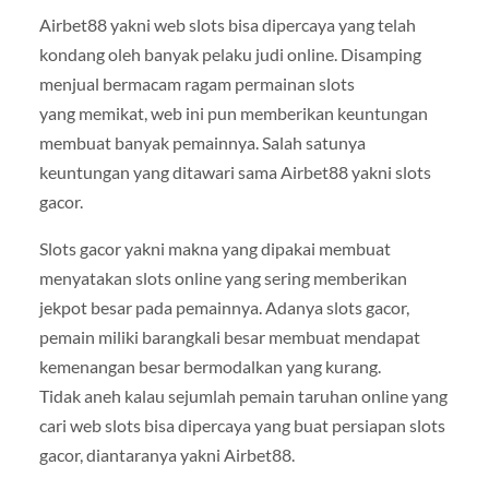
Airbet88 yakni web slots bisa dipercaya yang telah
kondang oleh banyak pelaku judi online. Disamping
menjual bermacam ragam permainan slots
yang memikat, web ini pun memberikan keuntungan
membuat banyak pemainnya. Salah satunya
keuntungan yang ditawari sama Airbet88 yakni slots
gacor.
Slots gacor yakni makna yang dipakai membuat
menyatakan slots online yang sering memberikan
jekpot besar pada pemainnya. Adanya slots gacor,
pemain miliki barangkali besar membuat mendapat
kemenangan besar bermodalkan yang kurang.
Tidak aneh kalau sejumlah pemain taruhan online yang
cari web slots bisa dipercaya yang buat persiapan slots
gacor, diantaranya yakni Airbet88.