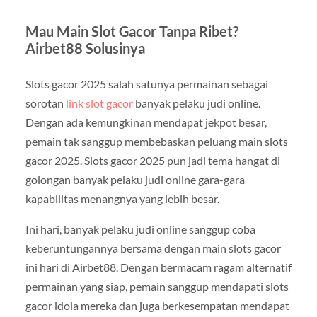
Mau Main Slot Gacor Tanpa Ribet?
Airbet88 Solusinya
Slots gacor 2025 salah satunya permainan sebagai
sorotan
link slot gacor
banyak pelaku judi online.
Dengan ada kemungkinan mendapat jekpot besar,
pemain tak sanggup membebaskan peluang main slots
gacor 2025. Slots gacor 2025 pun jadi tema hangat di
golongan banyak pelaku judi online gara-gara
kapabilitas menangnya yang lebih besar.
Ini hari, banyak pelaku judi online sanggup coba
keberuntungannya bersama dengan main slots gacor
ini hari di Airbet88. Dengan bermacam ragam alternatif
permainan yang siap, pemain sanggup mendapati slots
gacor idola mereka dan juga berkesempatan mendapat