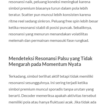
resonansi naik, peluang koneksi meningkat karena
simbol premium biasanya turun dalam pola lebih
teratur. Scatter pun muncul lebih konsisten karena
ritme reel sedang sinkron. Peluang free spin lebih besar
ketika resonansi stabil di posisi puncak. Sebaliknya,
resonansi yang menurun menandakan volatilitas
melemah dan permainan memasuki fase rungkad.
Mendeteksi Resonansi Palsu yang Tidak
Mengarah pada Momentum Nyata
Terkadang, simbol terlihat aktif tetapi tidak memiliki
resonansi sesungguhnya. Ini sering terjadi ketika
simbol premium muncul sporadis tanpa urutan yang
berarti. Decoder memeriksa apakah aktivitas tersebut
memiliki pola atau hanya fluktuasi acak. Jika tidak ada