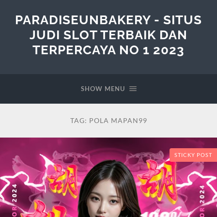
PARADISEUNBAKERY - SITUS
JUDI SLOT TERBAIK DAN
TERPERCAYA NO 1 2023
SHOW MENU
TAG:
POLA MAPAN99
STICKY POST