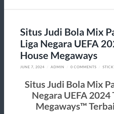
Situs Judi Bola Mix P
Liga Negara UEFA 20
House Megaways
JUNE 7, 2024
/
ADMIN
/
0 COMMENTS
/
STICK
Situs Judi Bola Mix P
Negara UEFA 2024 
Megaways™ Terbaik