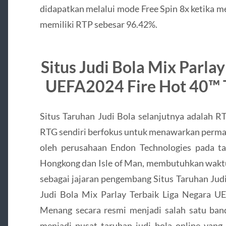
didapatkan melalui mode Free Spin 8x ketika m
memiliki RTP sebesar 96.42%.
Situs Judi Bola Mix Parla
UEFA
2024 Fire Hot 40™ 
Situs Taruhan Judi Bola selanjutnya adalah R
RTG sendiri berfokus untuk menawarkan permain
oleh perusahaan Endon Technologies pada t
Hongkong dan Isle of Man, membutuhkan waktu
sebagai jajaran pengembang Situs Taruhan Judi 
Judi Bola Mix Parlay Terbaik Liga Negara 
Menang secara resmi menjadi salah satu band
menjadi pusat taruhan judi bola online yang 