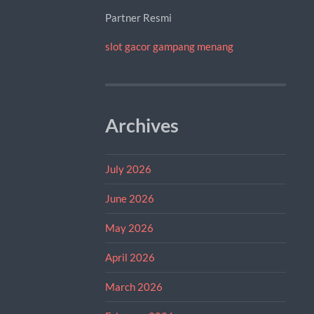
Partner Resmi
slot gacor gampang menang
Archives
July 2026
June 2026
May 2026
April 2026
March 2026