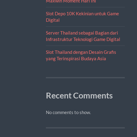
Maxwin Moment Hari Ini
Slot Depo 10K Kekinian untuk Game
Digital
Server Thailand sebagai Bagian dari
Infrastruktur Teknologi Game Digital
Slot Thailand dengan Desain Grafis
yang Terinspirasi Budaya Asia
Recent Comments
No comments to show.