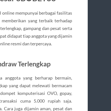
 online mempunyai berbagai fasilitas
n memberikan yang terbaik terhadap
 terlengkap, gampang dan pesat serta
at didapat tiap anggota yang dijamin
nline resmi dan terpercaya.
hdraw Terlengkap
 anggota yang berharap bermain,
gkap yang dapat melewati bermacam
et dompet komputerisasi OVO, gopay,
ransaksi cuma 5.000 rupiah saja.
. Cara juga dijamin aman, pesat dan