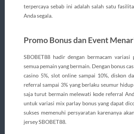
terpercaya sebab ini adalah salah satu fasili
Anda segala.
Promo Bonus dan Event Menari
SBOBET88 hadir dengan bermacam variasi 
semua pemain yang bermain. Dengan bonus cas
casino 5%, slot online sampai 10%, diskon da
referral sampai 3% yang berlaku seumur hidup
saja turut bermain melewati kode referral An
untuk variasi mix parlay bonus yang dapat dic
sukses memenuhi persyaratan karenanya akan 
jersey SBOBET88.