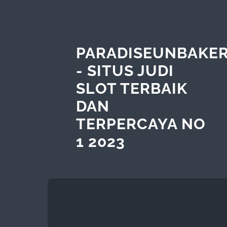
PARADISEUNBAKE
- SITUS JUDI
SLOT TERBAIK
DAN
TERPERCAYA NO
1 2023