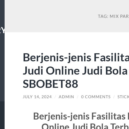
TAG:
MIX PA
RY
Berjenis-jenis Fasili
Judi Online Judi Bola
SBOBET88
JULY 14, 2024
/
ADMIN
/
0 COMMENTS
/
STIC
Berjenis-jenis Fasilita
Online Judi Bola Te