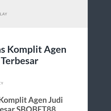
RLAY
tas Komplit Agen
 Terbesar
KY
s Komplit Agen Judi
rbesar SBOBET88