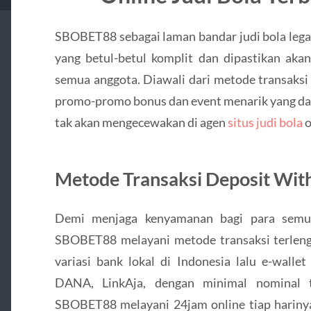
SBOBET88 sebagai laman bandar judi bola legal
yang betul-betul komplit dan dipastikan aka
semua anggota. Diawali dari metode transaksi
promo-promo bonus dan event menarik yang dap
tak akan mengecewakan di agen
situs judi bola
o
Metode Transaksi Deposit Wit
Demi menjaga kenyamanan bagi para semua
SBOBET88 melayani metode transaksi terlen
variasi bank lokal di Indonesia lalu e-wall
DANA, LinkAja, dengan minimal nominal t
SBOBET88 melayani 24jam online tiap harinya