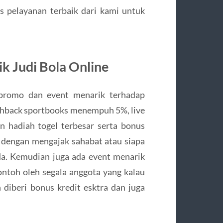
tas pelayanan terbaik dari kami untuk
k Judi Bola Online
promo dan event menarik terhadap
hback sportbooks menempuh 5%, live
n hadiah togel terbesar serta bonus
 dengan mengajak sahabat atau siapa
da. Kemudian juga ada event menarik
ontoh oleh segala anggota yang kalau
diberi bonus kredit esktra dan juga