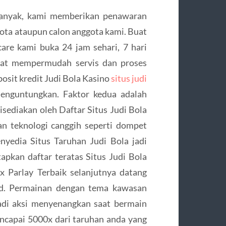
rbanyak, kami memberikan penawaran
ota ataupun calon anggota kami. Buat
re kami buka 24 jam sehari, 7 hari
buat mempermudah servis dan proses
posit kredit Judi Bola Kasino
situs judi
enguntungkan. Faktor kedua adalah
sediakan oleh Daftar Situs Judi Bola
n teknologi canggih seperti dompet
nyedia Situs Taruhan Judi Bola jadi
kan daftar teratas Situs Judi Bola
x Parlay Terbaik selanjutnya datang
ld. Permainan dengan tema kawasan
di aksi menyenangkan saat bermain
capai 5000x dari taruhan anda yang