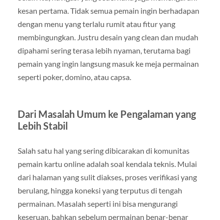
kesan pertama. Tidak semua pemain ingin berhadapan
dengan menu yang terlalu rumit atau fitur yang
membingungkan. Justru desain yang clean dan mudah
dipahami sering terasa lebih nyaman, terutama bagi
pemain yang ingin langsung masuk ke meja permainan
seperti poker, domino, atau capsa.
Dari Masalah Umum ke Pengalaman yang
Lebih Stabil
Salah satu hal yang sering dibicarakan di komunitas
pemain kartu online adalah soal kendala teknis. Mulai
dari halaman yang sulit diakses, proses verifikasi yang
berulang, hingga koneksi yang terputus di tengah
permainan. Masalah seperti ini bisa mengurangi
keseruan, bahkan sebelum permainan benar-benar