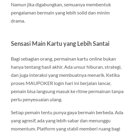
Namun jika digabungkan, semuanya membentuk
pengalaman bermain yang lebih solid dan minim
drama.
Sensasi Main Kartu yang Lebih Santai
Bagi sebagian orang, permainan kartu online bukan
hanya tentang hasil akhir. Ada unsur hiburan, strategi,
dan juga interaksi yang membuatnya menarik. Ketika
proses MAUPOKER login hari ini berjalan lancar,
pemain bisa langsung masuk ke ritme permainan tanpa
perlu penyesuaian ulang.
Setiap pemain tentu punya gaya bermain berbeda. Ada
yang agresif, ada yang lebih sabar dan menunggu
momentum. Platform yang stabil memberi ruang bagi