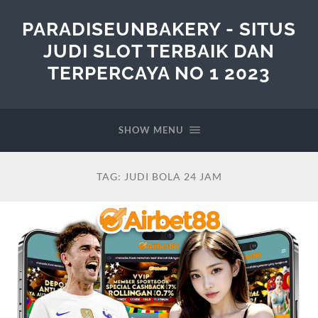
PARADISEUNBAKERY - SITUS
JUDI SLOT TERBAIK DAN
TERPERCAYA NO 1 2023
SHOW MENU
TAG:
JUDI BOLA 24 JAM