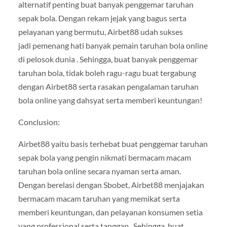
alternatif penting buat banyak penggemar taruhan
sepak bola. Dengan rekam jejak yang bagus serta
pelayanan yang bermutu, Airbet88 udah sukses
jadi pemenang hati banyak pemain taruhan bola online
di pelosok dunia . Sehingga, buat banyak penggemar
taruhan bola, tidak boleh ragu-ragu buat tergabung
dengan Airbet88 serta rasakan pengalaman taruhan
bola online yang dahsyat serta memberi keuntungan!
Conclusion:
Airbet88 yaitu basis terhebat buat penggemar taruhan
sepak bola yang pengin nikmati bermacam macam
taruhan bola online secara nyaman serta aman.
Dengan berelasi dengan Sbobet, Airbet88 menjajakan
bermacam macam taruhan yang memikat serta
memberi keuntungan, dan pelayanan konsumen setia
yang professional serta tanggap . Sehingga, buat