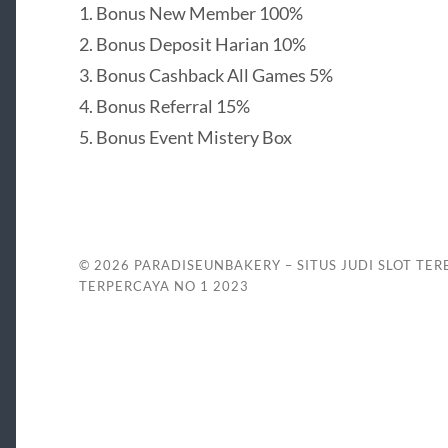
1. Bonus New Member 100%
2. Bonus Deposit Harian 10%
3. Bonus Cashback All Games 5%
4. Bonus Referral 15%
5. Bonus Event Mistery Box
© 2026
PARADISEUNBAKERY – SITUS JUDI SLOT TER
TERPERCAYA NO 1 2023