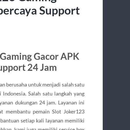
percaya Support
3 Gaming Gacor APK
upport 24 Jam
n berusaha untuk menjadi salah satu
di Indonesia. Salah satu langkah yang
yanan dukungan 24 jam. Layanan ini
at membantu pemain Slot Joker123
ntuan setiap kali layanan memiliki
kan, kami juga memiliki service box