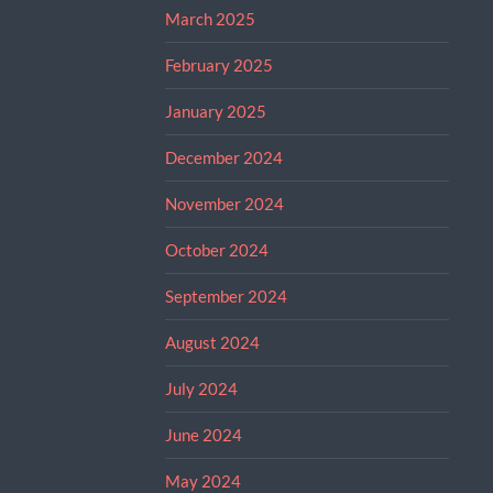
March 2025
February 2025
January 2025
December 2024
November 2024
October 2024
September 2024
August 2024
July 2024
June 2024
May 2024