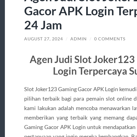
Gacor APK Login Ter
24 Jam
AUGUST 27, 2024
/
ADMIN
/
0 COMMENTS
Agen Judi Slot Joker12
Login Terpercaya S
Slot Joker123 Gaming Gacor APK Login kemudia
pilihan terbaik bagi para pemain slot online 
kami lakukan adalah mencoba menawarkan la
memberikan yang terbaik yang memang dap
Gaming Gacor APK Login untuk mendapatkan ba
pertanyaan yang ingin mereka kembangkan. Bah