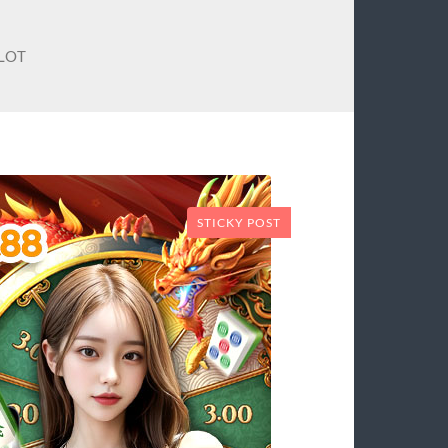
LOT
STICKY POST