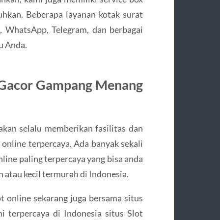
uhkan. Beberapa layanan kotak surat
at, WhatsApp, Telegram, dan berbagai
u Anda.
ne Gacor Gampang Menang
kan selalu memberikan fasilitas dan
 online terpercaya. Ada banyak sekali
ine paling terpercaya yang bisa anda
tau kecil termurah di Indonesia.
t online sekarang juga bersama situs
terpercaya di Indonesia situs Slot