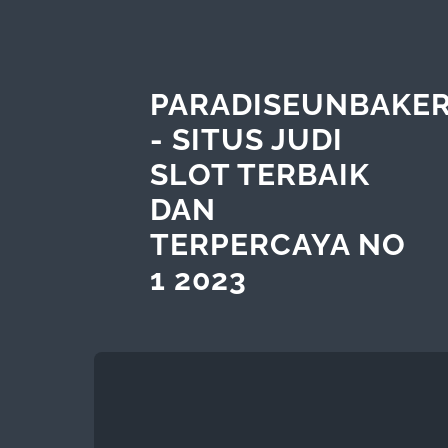
PARADISEUNBAKE
- SITUS JUDI
SLOT TERBAIK
DAN
TERPERCAYA NO
1 2023