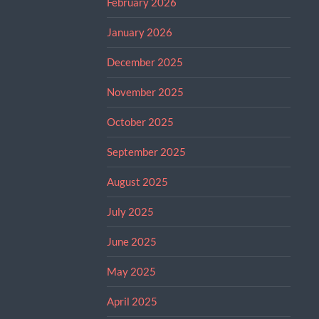
February 2026
January 2026
December 2025
November 2025
October 2025
September 2025
August 2025
July 2025
June 2025
May 2025
April 2025