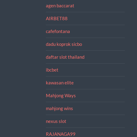
agen baccarat
AIRBET88
cafefontana
dadu koprok sicbo
daftar slot thailand
ibcbet
kawasan elite
Mahjong Ways
mahjong wins
nexus slot
RAJANAGA99