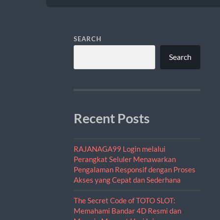
SEARCH
Search
Recent Posts
RAJANAGA99 Login melalui
Perangkat Seluler Menawarkan
Pengalaman Responsif dengan Proses
Akses yang Cepat dan Sederhana
The Secret Code of TOTO SLOT:
Memahami Bandar 4D Resmi dan