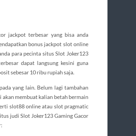
cor jackpot terbesar yang bisa anda
ndapatkan bonus jackpot slot online
nda para pecinta situs Slot Joker123
rbesar dapat langsung kesini guna
it sebesar 10 ribu rupiah saja.
pada yang lain. Belum lagi tambahan
sti akan membuat kalian betah bermain
ti slot88 online atau slot pragmatic
situs judi Slot Joker123 Gaming Gacor
: