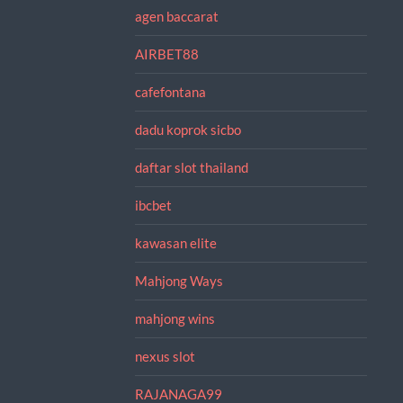
agen baccarat
AIRBET88
cafefontana
dadu koprok sicbo
daftar slot thailand
ibcbet
kawasan elite
Mahjong Ways
mahjong wins
nexus slot
RAJANAGA99