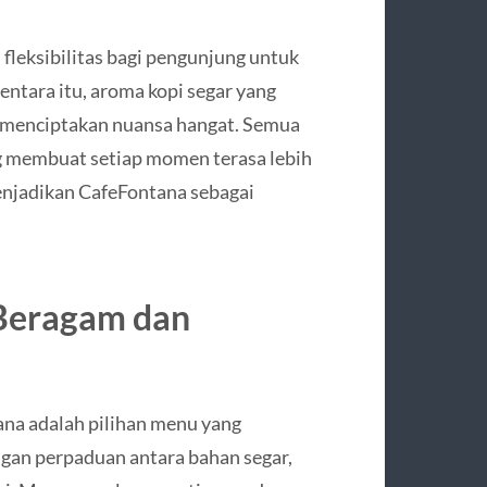
fleksibilitas bagi pengunjung untuk
ntara itu, aroma kopi segar yang
 menciptakan nuansa hangat. Semua
 membuat setiap momen terasa lebih
enjadikan CafeFontana sebagai
Beragam dan
ana adalah pilihan menu yang
ngan perpaduan antara bahan segar,