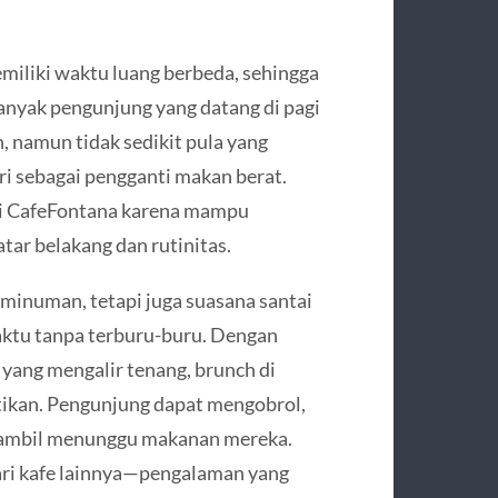
iliki waktu luang berbeda, sehingga
Banyak pengunjung yang datang di pagi
, namun tidak sedikit pula yang
ri sebagai pengganti makan berat.
agi CafeFontana karena mampu
ar belakang dan rutinitas.
minuman, tetapi juga suasana santai
ktu tanpa terburu-buru. Dengan
 yang mengalir tenang, brunch di
ikan. Pengunjung dapat mengobrol,
 sambil menunggu makanan mereka.
ari kafe lainnya—pengalaman yang