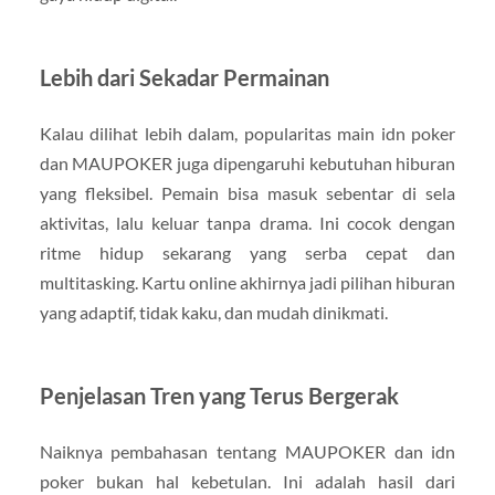
Lebih dari Sekadar Permainan
Kalau dilihat lebih dalam, popularitas main idn poker
dan MAUPOKER juga dipengaruhi kebutuhan hiburan
yang fleksibel. Pemain bisa masuk sebentar di sela
aktivitas, lalu keluar tanpa drama. Ini cocok dengan
ritme hidup sekarang yang serba cepat dan
multitasking. Kartu online akhirnya jadi pilihan hiburan
yang adaptif, tidak kaku, dan mudah dinikmati.
Penjelasan Tren yang Terus Bergerak
Naiknya pembahasan tentang MAUPOKER dan idn
poker bukan hal kebetulan. Ini adalah hasil dari