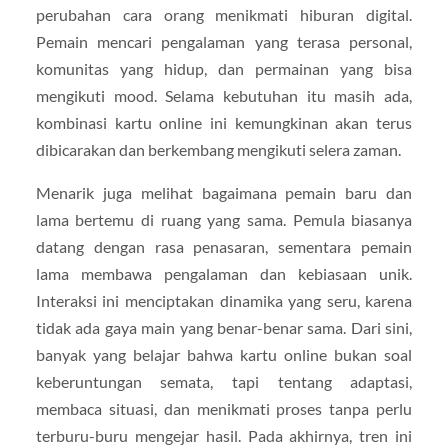
perubahan cara orang menikmati hiburan digital.
Pemain mencari pengalaman yang terasa personal,
komunitas yang hidup, dan permainan yang bisa
mengikuti mood. Selama kebutuhan itu masih ada,
kombinasi kartu online ini kemungkinan akan terus
dibicarakan dan berkembang mengikuti selera zaman.
Menarik juga melihat bagaimana pemain baru dan
lama bertemu di ruang yang sama. Pemula biasanya
datang dengan rasa penasaran, sementara pemain
lama membawa pengalaman dan kebiasaan unik.
Interaksi ini menciptakan dinamika yang seru, karena
tidak ada gaya main yang benar-benar sama. Dari sini,
banyak yang belajar bahwa kartu online bukan soal
keberuntungan semata, tapi tentang adaptasi,
membaca situasi, dan menikmati proses tanpa perlu
terburu-buru mengejar hasil. Pada akhirnya, tren ini