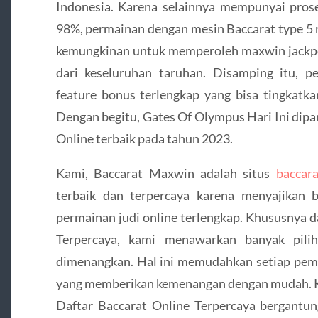
Indonesia. Karena selainnya mempunyai prose
98%, permainan dengan mesin Baccarat type 5 r
kemungkinan untuk memperoleh maxwin jackpot 
dari keseluruhan taruhan. Disamping itu, pe
feature bonus terlengkap yang bisa tingkat
Dengan begitu, Gates Of Olympus Hari Ini dipa
Online terbaik pada tahun 2023.
Kami, Baccarat Maxwin adalah situs
baccara
terbaik dan terpercaya karena menyajikan be
permainan judi online terlengkap. Khususnya d
Terpercaya, kami menawarkan banyak pil
dimenangkan. Hal ini memudahkan setiap pema
yang memberikan kemenangan dengan mudah.
Daftar Baccarat Online Terpercaya bergantun