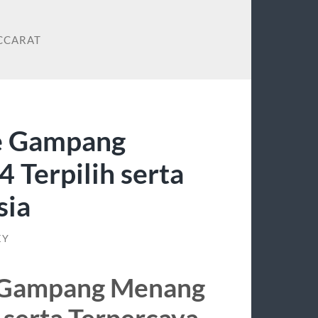
CCARAT
ne Gampang
Terpilih serta
sia
KY
e Gampang Menang
 serta Terpercaya