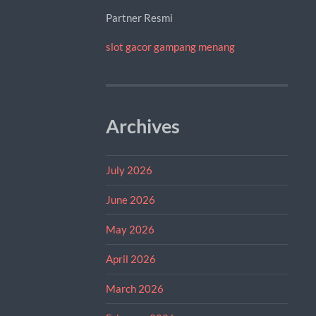
Partner Resmi
slot gacor gampang menang
Archives
July 2026
June 2026
May 2026
April 2026
March 2026