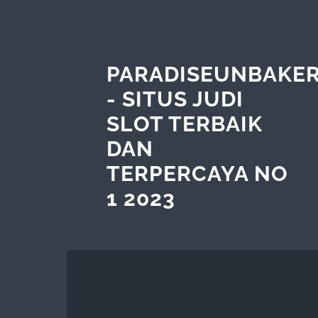
PARADISEUNBAKE
- SITUS JUDI
SLOT TERBAIK
DAN
TERPERCAYA NO
1 2023