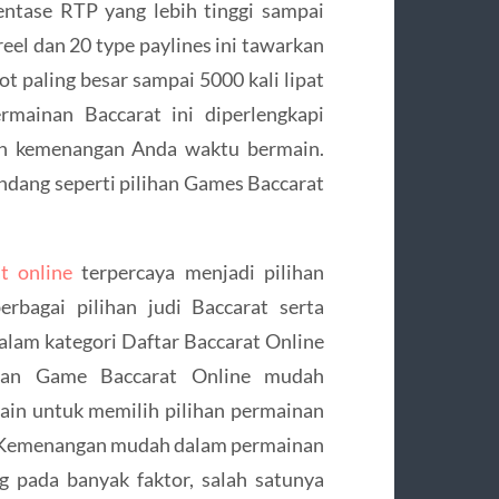
ntase RTP yang lebih tinggi sampai
eel dan 20 type paylines ini tawarkan
paling besar sampai 5000 kali lipat
rmainan Baccarat ini diperlengkapi
kan kemenangan Anda waktu bermain.
ndang seperti pilihan Games Baccarat
t online
terpercaya menjadi pilihan
rbagai pilihan judi Baccarat serta
alam kategori Daftar Baccarat Online
ihan Game Baccarat Online mudah
in untuk memilih pilihan permainan
 Kemenangan mudah dalam permainan
g pada banyak faktor, salah satunya