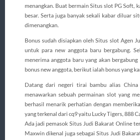
menangkan. Buat bermain Situs slot PG Soft, 
besar. Serta juga banyak sekali kabar diluar 
dimenangkan.
Bonus sudah disiapkan oleh Situs slot Agen Ju
untuk para new anggota baru bergabung. Se
menerima anggota baru yang akan bergabung
bonus new anggota, berikut ialah bonus yang ka
Datang dari negeri tirai bambu alias Chin
menawarkan sebuah permainan slot yang men
berhasil menarik perhatian dengan memberika
yang terkenal dari cq9 yaitu Lucky Tigers, 888 
Ada jadi pemasok Situs Judi Bakarat Online te
Maxwin dikenal juga sebagai Situs Judi Bakara