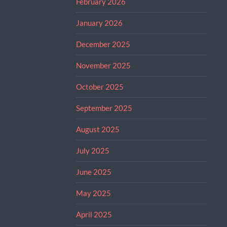
February 2026
January 2026
December 2025
November 2025
October 2025
September 2025
August 2025
July 2025
June 2025
May 2025
April 2025