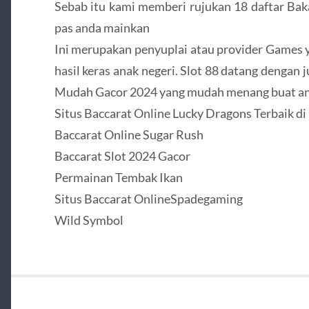
Sebab itu kami memberi rujukan 18 daftar Bak
pas anda mainkan
Ini merupakan penyuplai atau provider Games y
hasil keras anak negeri. Slot 88 datang dengan 
Mudah Gacor 2024 yang mudah menang buat an
Situs Baccarat Online Lucky Dragons Terbaik di
Baccarat Online Sugar Rush
Baccarat Slot 2024 Gacor
Permainan Tembak Ikan
Situs Baccarat OnlineSpadegaming
Wild Symbol