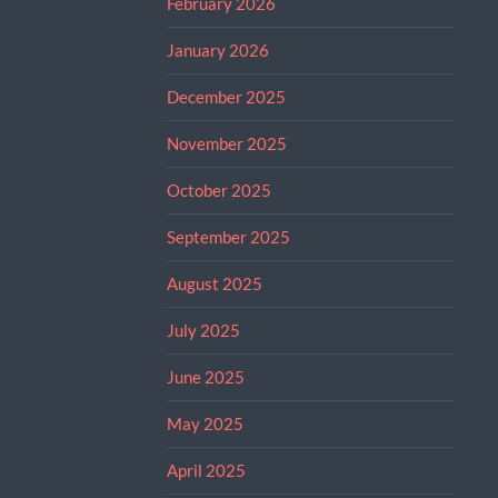
February 2026
January 2026
December 2025
November 2025
October 2025
September 2025
August 2025
July 2025
June 2025
May 2025
April 2025