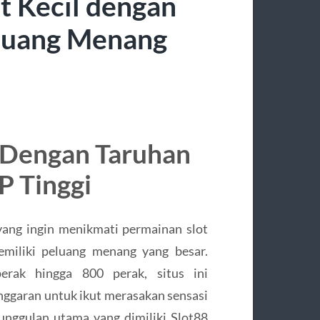
et Kecil dengan
eluang Menang
t Dengan Taruhan
P Tinggi
 yang ingin menikmati permainan slot
emiliki peluang menang yang besar.
rak hingga 800 perak, situs ini
ggaran untuk ikut merasakan sensasi
nggulan utama yang dimiliki Slot88