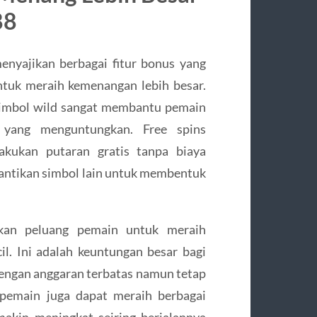
88
enyajikan berbagai fitur bonus yang
tuk meraih kemenangan lebih besar.
an simbol wild sangat membantu pemain
yang menguntungkan. Free spins
kukan putaran gratis tanpa biaya
antikan simbol lain untuk membentuk
atkan peluang pemain untuk meraih
l. Ini adalah keuntungan besar bagi
engan anggaran terbatas namun tetap
 pemain juga dapat meraih berbagai