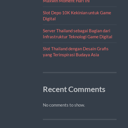
Maxwin Moment Hari Ini
Slot Depo 10K Kekinian untuk Game
Digital
Server Thailand sebagai Bagian dari
Infrastruktur Teknologi Game Digital
Slot Thailand dengan Desain Grafis
yang Terinspirasi Budaya Asia
Recent Comments
No comments to show.