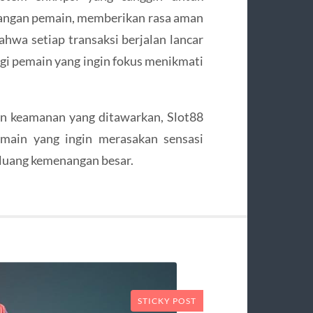
euangan pemain, memberikan rasa aman
hwa setiap transaksi berjalan lancar
i pemain yang ingin fokus menikmati
n keamanan yang ditawarkan, Slot88
emain yang ingin merasakan sensasi
eluang kemenangan besar.
STICKY POST