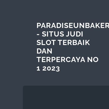
PARADISEUNBAKE
- SITUS JUDI
SLOT TERBAIK
DAN
TERPERCAYA NO
1 2023