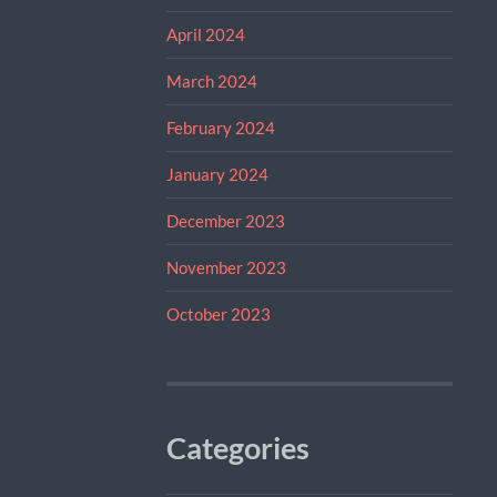
April 2024
March 2024
February 2024
January 2024
December 2023
November 2023
October 2023
Categories