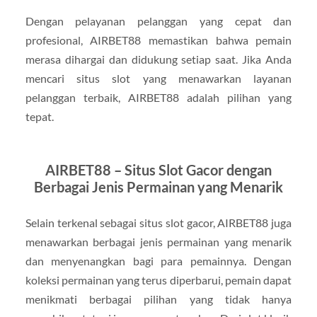
Dengan pelayanan pelanggan yang cepat dan
profesional, AIRBET88 memastikan bahwa pemain
merasa dihargai dan didukung setiap saat. Jika Anda
mencari situs slot yang menawarkan layanan
pelanggan terbaik, AIRBET88 adalah pilihan yang
tepat.
AIRBET88 – Situs Slot Gacor dengan
Berbagai Jenis Permainan yang Menarik
Selain terkenal sebagai situs slot gacor, AIRBET88 juga
menawarkan berbagai jenis permainan yang menarik
dan menyenangkan bagi para pemainnya. Dengan
koleksi permainan yang terus diperbarui, pemain dapat
menikmati berbagai pilihan yang tidak hanya