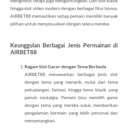
menghibur, tetapi juga menguntungkan. Dari slot klasik
hingga slot video modern dengan berbagai fitur bonus,
AIRBET88 memastikan setiap pemain memiliki banyak
pilihan untuk menyesuaikan dengan selera mereka.
Keunggulan Berbagai Jenis Permainan di
AIRBET88
Ragam Slot Gacor dengan Tema Berbeda
AIRBET88 menawarkan berbagai jenis slot
dengan tema yang menarik, mulai dari tema
petualangan, fantasi, hingga tema klasik yang
penuh nostalgia. Pemain bisa memilih game
dengan tema yang mereka sukai, memberikan
pengalaman bermain yang lebih personal dan
menyenangkan.