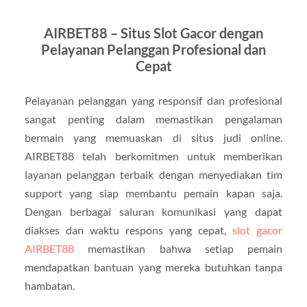
AIRBET88 – Situs Slot Gacor dengan
Pelayanan Pelanggan Profesional dan
Cepat
Pelayanan pelanggan yang responsif dan profesional
sangat penting dalam memastikan pengalaman
bermain yang memuaskan di situs judi online.
AIRBET88 telah berkomitmen untuk memberikan
layanan pelanggan terbaik dengan menyediakan tim
support yang siap membantu pemain kapan saja.
Dengan berbagai saluran komunikasi yang dapat
diakses dan waktu respons yang cepat,
slot gacor
AIRBET88
memastikan bahwa setiap pemain
mendapatkan bantuan yang mereka butuhkan tanpa
hambatan.