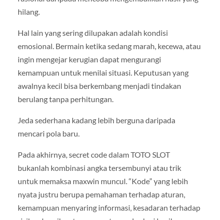
hilang.
Hal lain yang sering dilupakan adalah kondisi
emosional. Bermain ketika sedang marah, kecewa, atau
ingin mengejar kerugian dapat mengurangi
kemampuan untuk menilai situasi. Keputusan yang
awalnya kecil bisa berkembang menjadi tindakan
berulang tanpa perhitungan.
Jeda sederhana kadang lebih berguna daripada
mencari pola baru.
Pada akhirnya, secret code dalam TOTO SLOT
bukanlah kombinasi angka tersembunyi atau trik
untuk memaksa maxwin muncul. “Kode” yang lebih
nyata justru berupa pemahaman terhadap aturan,
kemampuan menyaring informasi, kesadaran terhadap