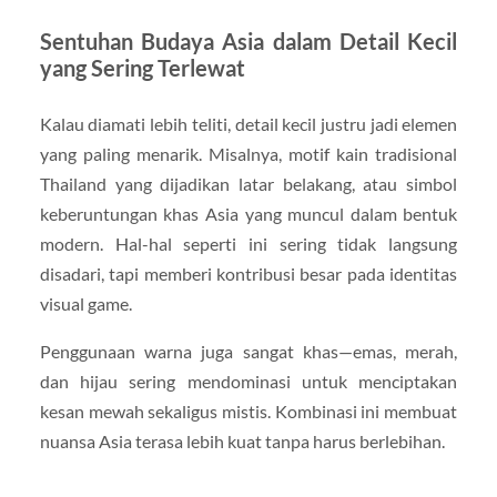
Sentuhan Budaya Asia dalam Detail Kecil
yang Sering Terlewat
Kalau diamati lebih teliti, detail kecil justru jadi elemen
yang paling menarik. Misalnya, motif kain tradisional
Thailand yang dijadikan latar belakang, atau simbol
keberuntungan khas Asia yang muncul dalam bentuk
modern. Hal-hal seperti ini sering tidak langsung
disadari, tapi memberi kontribusi besar pada identitas
visual game.
Penggunaan warna juga sangat khas—emas, merah,
dan hijau sering mendominasi untuk menciptakan
kesan mewah sekaligus mistis. Kombinasi ini membuat
nuansa Asia terasa lebih kuat tanpa harus berlebihan.