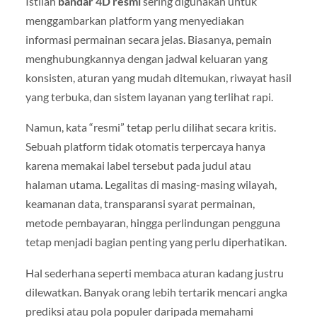
Istilah
bandar 4D resmi
sering digunakan untuk
menggambarkan platform yang menyediakan
informasi permainan secara jelas. Biasanya, pemain
menghubungkannya dengan jadwal keluaran yang
konsisten, aturan yang mudah ditemukan, riwayat hasil
yang terbuka, dan sistem layanan yang terlihat rapi.
Namun, kata “resmi” tetap perlu dilihat secara kritis.
Sebuah platform tidak otomatis terpercaya hanya
karena memakai label tersebut pada judul atau
halaman utama. Legalitas di masing-masing wilayah,
keamanan data, transparansi syarat permainan,
metode pembayaran, hingga perlindungan pengguna
tetap menjadi bagian penting yang perlu diperhatikan.
Hal sederhana seperti membaca aturan kadang justru
dilewatkan. Banyak orang lebih tertarik mencari angka
prediksi atau pola populer daripada memahami