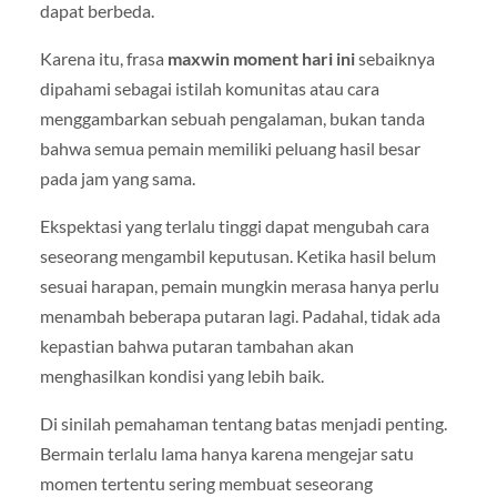
dapat berbeda.
Karena itu, frasa
maxwin moment hari ini
sebaiknya
dipahami sebagai istilah komunitas atau cara
menggambarkan sebuah pengalaman, bukan tanda
bahwa semua pemain memiliki peluang hasil besar
pada jam yang sama.
Ekspektasi yang terlalu tinggi dapat mengubah cara
seseorang mengambil keputusan. Ketika hasil belum
sesuai harapan, pemain mungkin merasa hanya perlu
menambah beberapa putaran lagi. Padahal, tidak ada
kepastian bahwa putaran tambahan akan
menghasilkan kondisi yang lebih baik.
Di sinilah pemahaman tentang batas menjadi penting.
Bermain terlalu lama hanya karena mengejar satu
momen tertentu sering membuat seseorang