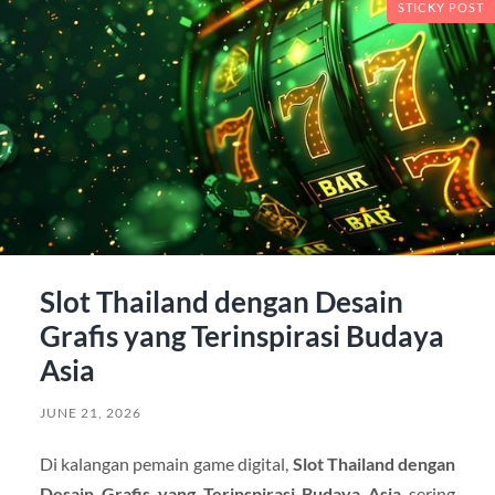
STICKY POST
Slot Thailand dengan Desain
Grafis yang Terinspirasi Budaya
Asia
JUNE 21, 2026
Di kalangan pemain game digital,
Slot Thailand dengan
Desain Grafis yang Terinspirasi Budaya Asia
sering