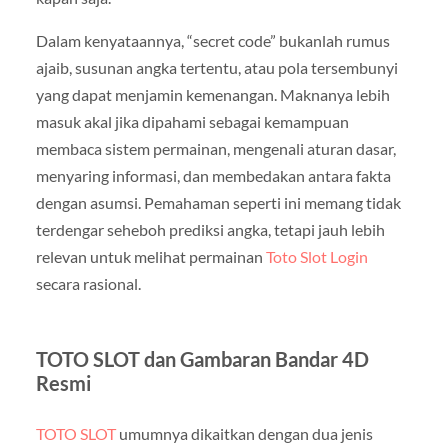
Dalam kenyataannya, “secret code” bukanlah rumus
ajaib, susunan angka tertentu, atau pola tersembunyi
yang dapat menjamin kemenangan. Maknanya lebih
masuk akal jika dipahami sebagai kemampuan
membaca sistem permainan, mengenali aturan dasar,
menyaring informasi, dan membedakan antara fakta
dengan asumsi. Pemahaman seperti ini memang tidak
terdengar seheboh prediksi angka, tetapi jauh lebih
relevan untuk melihat permainan
Toto Slot Login
secara rasional.
TOTO SLOT dan Gambaran Bandar 4D
Resmi
TOTO SLOT
umumnya dikaitkan dengan dua jenis