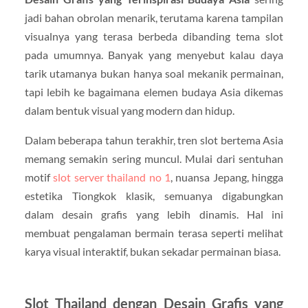
jadi bahan obrolan menarik, terutama karena tampilan
visualnya yang terasa berbeda dibanding tema slot
pada umumnya. Banyak yang menyebut kalau daya
tarik utamanya bukan hanya soal mekanik permainan,
tapi lebih ke bagaimana elemen budaya Asia dikemas
dalam bentuk visual yang modern dan hidup.
Dalam beberapa tahun terakhir, tren slot bertema Asia
memang semakin sering muncul. Mulai dari sentuhan
motif
slot server thailand no 1
, nuansa Jepang, hingga
estetika Tiongkok klasik, semuanya digabungkan
dalam desain grafis yang lebih dinamis. Hal ini
membuat pengalaman bermain terasa seperti melihat
karya visual interaktif, bukan sekadar permainan biasa.
Slot Thailand dengan Desain Grafis yang