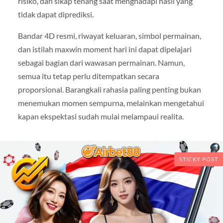
risiko, dan sikap tenang saat menghadapi hasil yang
tidak dapat diprediksi.
Bandar 4D resmi, riwayat keluaran, simbol permainan,
dan istilah maxwin moment hari ini dapat dipelajari
sebagai bagian dari wawasan permainan. Namun,
semua itu tetap perlu ditempatkan secara
proporsional. Barangkali rahasia paling penting bukan
menemukan momen sempurna, melainkan mengetahui
kapan ekspektasi sudah mulai melampaui realita.
STICKY POST