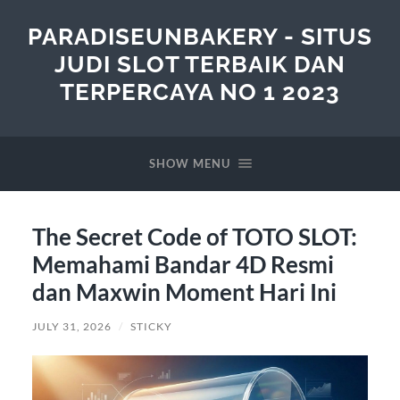
PARADISEUNBAKERY - SITUS
JUDI SLOT TERBAIK DAN
TERPERCAYA NO 1 2023
SHOW MENU
The Secret Code of TOTO SLOT:
Memahami Bandar 4D Resmi
dan Maxwin Moment Hari Ini
JULY 31, 2026
/
STICKY