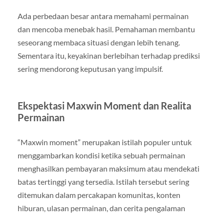
Ada perbedaan besar antara memahami permainan
dan mencoba menebak hasil. Pemahaman membantu
seseorang membaca situasi dengan lebih tenang.
Sementara itu, keyakinan berlebihan terhadap prediksi
sering mendorong keputusan yang impulsif.
Ekspektasi Maxwin Moment dan Realita
Permainan
“Maxwin moment” merupakan istilah populer untuk
menggambarkan kondisi ketika sebuah permainan
menghasilkan pembayaran maksimum atau mendekati
batas tertinggi yang tersedia. Istilah tersebut sering
ditemukan dalam percakapan komunitas, konten
hiburan, ulasan permainan, dan cerita pengalaman