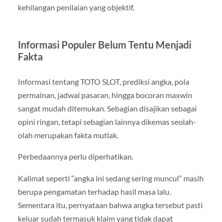
kehilangan penilaian yang objektif.
Informasi Populer Belum Tentu Menjadi
Fakta
Informasi tentang TOTO SLOT, prediksi angka, pola
permainan, jadwal pasaran, hingga bocoran maxwin
sangat mudah ditemukan. Sebagian disajikan sebagai
opini ringan, tetapi sebagian lainnya dikemas seolah-
olah merupakan fakta mutlak.
Perbedaannya perlu diperhatikan.
Kalimat seperti “angka ini sedang sering muncul” masih
berupa pengamatan terhadap hasil masa lalu.
Sementara itu, pernyataan bahwa angka tersebut pasti
keluar sudah termasuk klaim yang tidak dapat