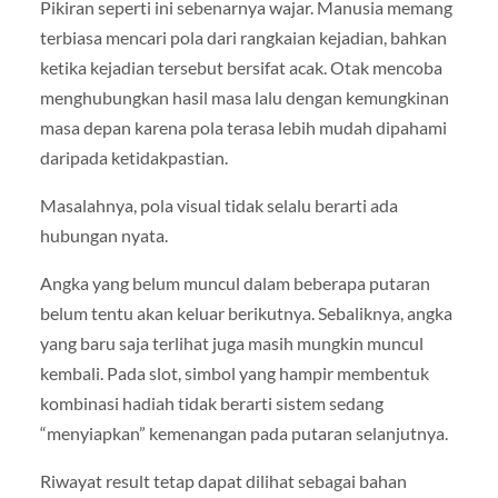
Pikiran seperti ini sebenarnya wajar. Manusia memang
terbiasa mencari pola dari rangkaian kejadian, bahkan
ketika kejadian tersebut bersifat acak. Otak mencoba
menghubungkan hasil masa lalu dengan kemungkinan
masa depan karena pola terasa lebih mudah dipahami
daripada ketidakpastian.
Masalahnya, pola visual tidak selalu berarti ada
hubungan nyata.
Angka yang belum muncul dalam beberapa putaran
belum tentu akan keluar berikutnya. Sebaliknya, angka
yang baru saja terlihat juga masih mungkin muncul
kembali. Pada slot, simbol yang hampir membentuk
kombinasi hadiah tidak berarti sistem sedang
“menyiapkan” kemenangan pada putaran selanjutnya.
Riwayat result tetap dapat dilihat sebagai bahan