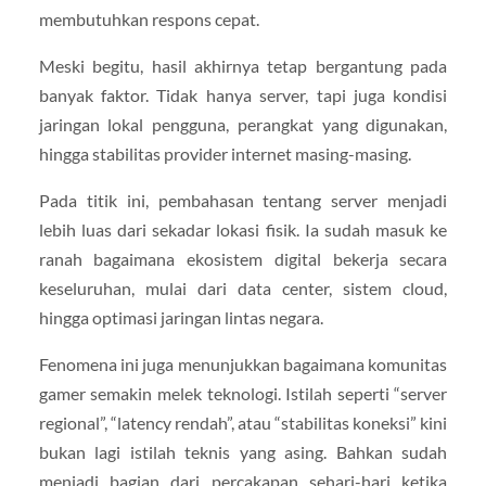
membutuhkan respons cepat.
Meski begitu, hasil akhirnya tetap bergantung pada
banyak faktor. Tidak hanya server, tapi juga kondisi
jaringan lokal pengguna, perangkat yang digunakan,
hingga stabilitas provider internet masing-masing.
Pada titik ini, pembahasan tentang server menjadi
lebih luas dari sekadar lokasi fisik. Ia sudah masuk ke
ranah bagaimana ekosistem digital bekerja secara
keseluruhan, mulai dari data center, sistem cloud,
hingga optimasi jaringan lintas negara.
Fenomena ini juga menunjukkan bagaimana komunitas
gamer semakin melek teknologi. Istilah seperti “server
regional”, “latency rendah”, atau “stabilitas koneksi” kini
bukan lagi istilah teknis yang asing. Bahkan sudah
menjadi bagian dari percakapan sehari-hari ketika