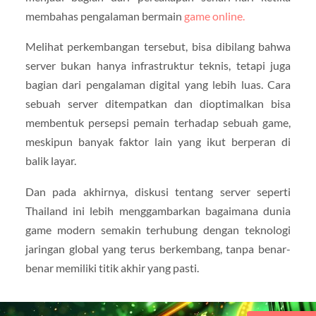
membahas pengalaman bermain
game online.
Melihat perkembangan tersebut, bisa dibilang bahwa
server bukan hanya infrastruktur teknis, tetapi juga
bagian dari pengalaman digital yang lebih luas. Cara
sebuah server ditempatkan dan dioptimalkan bisa
membentuk persepsi pemain terhadap sebuah game,
meskipun banyak faktor lain yang ikut berperan di
balik layar.
Dan pada akhirnya, diskusi tentang server seperti
Thailand ini lebih menggambarkan bagaimana dunia
game modern semakin terhubung dengan teknologi
jaringan global yang terus berkembang, tanpa benar-
benar memiliki titik akhir yang pasti.